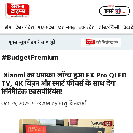
Skip
to
हमसे
जुड़े...
content
होम
देश/विदेश
मध्यप्रदेश
छत्तीसगढ़
उत्तरप्रदेश
जॉब/वेकैंसी
एंटरट
गूगल न्यूज़ में हमारे साथ जुड़ें
#BudgetPremium
Xiaomi का धमाका! लॉन्च हुआ FX Pro QLED
TV, 4K विज़न और स्मार्ट फीचर्स के साथ देगा
सिनेमैटिक एक्सपीरियंस!
Oct 25, 2025, 9:23 AM
by
प्रांशु विश्वकर्मा