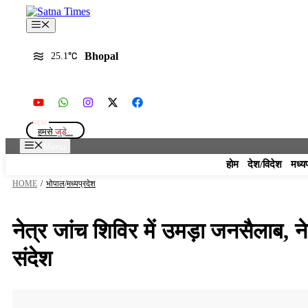
Skip
to
Menu
content
Bhopal
25.1
हमसे
जुड़े...
Menu
होम
देश/विदेश
मध्य
HOME
/
भोपाल
/
मध्यप्रदेश
नेत्र जांच शिविर में उमड़ा जनसैलाब, 
संदेश