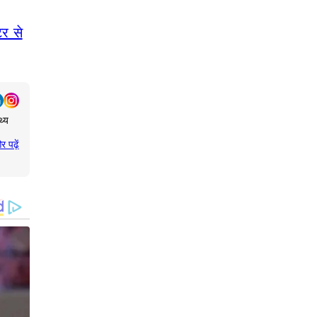
र से
थ्य
र पढ़ें