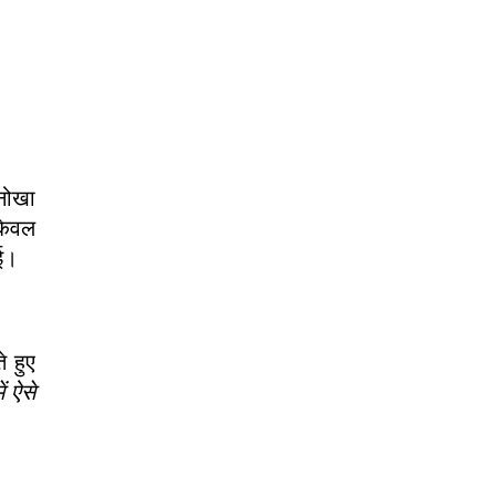
अनोखा
 केवल
ाई।
े हुए
ं ऐसे