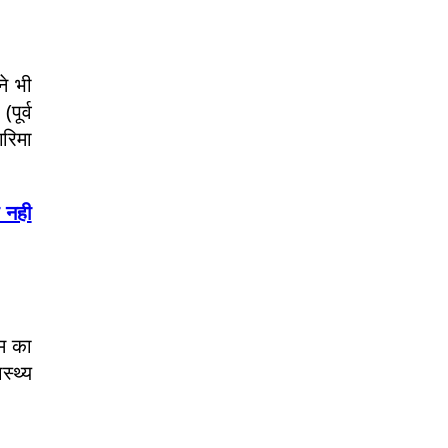
ने भी
पूर्व
गरिमा
 नही
रम का
्थ्य