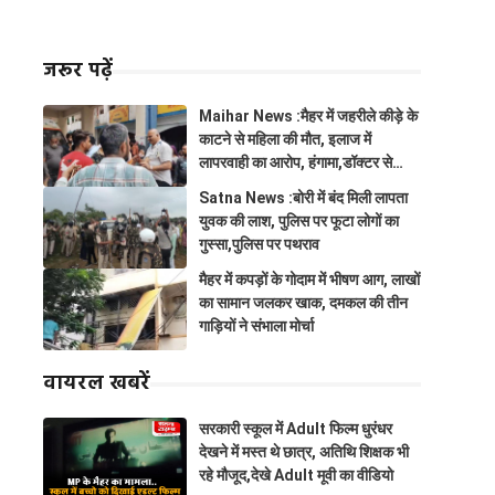
जरूर पढ़ें
Maihar News :मैहर में जहरीले कीड़े के
काटने से महिला की मौत, इलाज में
लापरवाही का आरोप, हंगामा,डॉक्टर से
झूमाझटकी
Satna News :बोरी में बंद मिली लापता
युवक की लाश, पुलिस पर फूटा लोगों का
गुस्सा,पुलिस पर पथराव
मैहर में कपड़ों के गोदाम में भीषण आग, लाखों
का सामान जलकर खाक, दमकल की तीन
गाड़ियों ने संभाला मोर्चा
वायरल खबरें
सरकारी स्कूल में Adult फिल्म धुरंधर
देखने में मस्त थे छात्र, अतिथि शिक्षक भी
रहे मौजूद,देखे Adult मूवी का वीडियो