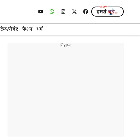
हमसे
जुड़े...
टेक/गैजेट
फैशन
धर्म
विज्ञापन