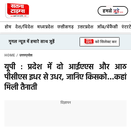
Skip
to
हमसे
जुड़े...
content
होम
देश/विदेश
मध्यप्रदेश
छत्तीसगढ़
उत्तरप्रदेश
जॉब/वेकैंसी
एंटरट
गूगल न्यूज़ में हमारे साथ जुड़ें
/
HOME
उत्तरप्रदेश
यूपी : प्रदेश में दो आईएएस और आठ
पीसीएस इधर से उधर, जानिए किसको…कहां
मिली तैनाती
विज्ञापन