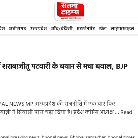
देश
छत्तीसगढ़
उत्तरप्रदेश
जॉब/वेकैंसी
एंटरटेनमेंट
खेल
लाइफस्टाइल
ैं शराब!जीतू पटवारी के बयान से मचा बवाल, BJP
L NEWS MP :मध्यप्रदेश की राजनीति में एक बार फिर
ाज़ी ने सियासी पारा चढ़ा दिया है। प्रदेश कांग्रेस अध्यक्ष …
Read
gs
opal breaking news
,
bhopal news
,
Bhopal samachar
,
bhopal times
,