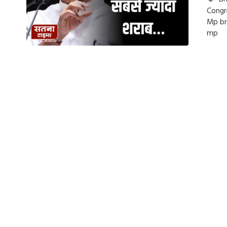
Congr
Mp br
mp