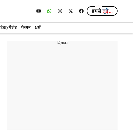
हमसे
जुड़े...
टेक/गैजेट
फैशन
धर्म
विज्ञापन