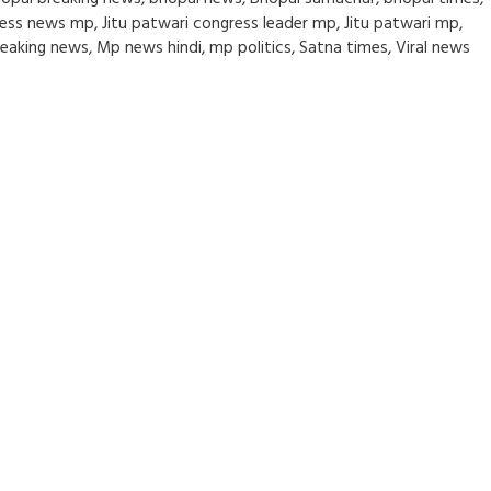
ess news mp
,
Jitu patwari congress leader mp
,
Jitu patwari mp
,
eaking news
,
Mp news hindi
,
mp politics
,
Satna times
,
Viral news