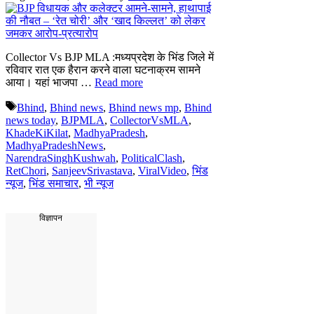
Collector Vs BJP MLA :मध्यप्रदेश के भिंड जिले में
रविवार रात एक हैरान करने वाला घटनाक्रम सामने
आया। यहां भाजपा …
Read more
Tags
Bhind
,
Bhind news
,
Bhind news mp
,
Bhind
news today
,
BJPMLA
,
CollectorVsMLA
,
KhadeKiKilat
,
MadhyaPradesh
,
MadhyaPradeshNews
,
NarendraSinghKushwah
,
PoliticalClash
,
RetChori
,
SanjeevSrivastava
,
ViralVideo
,
भिंड
न्यूज
,
भिंड समाचार
,
भी न्यूज
विज्ञापन