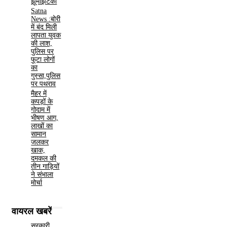
झूमाझटकी
Satna
News :बोरी
में बंद मिली
लापता युवक
की लाश,
पुलिस पर
फूटा लोगों
का
गुस्सा,पुलिस
पर पथराव
मैहर में
कपड़ों के
गोदाम में
भीषण आग,
लाखों का
सामान
जलकर
खाक,
दमकल की
तीन गाड़ियों
ने संभाला
मोर्चा
वायरल खबरें
सरकारी