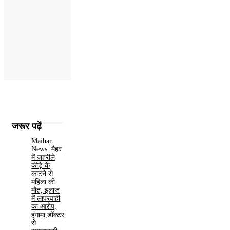
जरूर पढ़ें
Maihar
News :मैहर
में जहरीले
कीड़े के
काटने से
महिला की
मौत, इलाज
में लापरवाही
का आरोप,
हंगामा,डॉक्टर
से