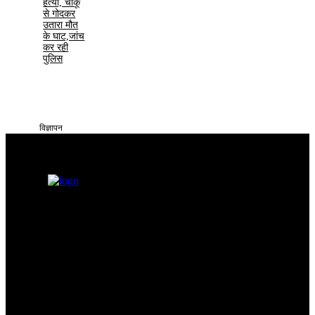
हत्या, चाकू
से गोदकर
उतारा मौत
के घाट,जांच
कर रही
पुलिस
विज्ञापन
सतना टाइम्स निडर, निष्पक्ष और समय पर सच्ची खबरें आप तक पहुँचाने के लिए
समर्पित है। हमारा उद्देश्य आमजन की समस्याओं को प्रमुखता से समाज और
सिस्टम के सामने रखना है
Categories
Quick Links