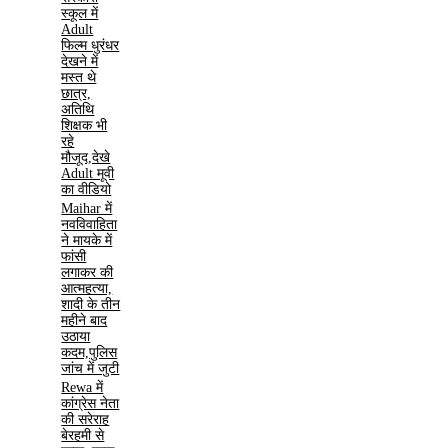
स्कूल में
Adult
फिल्म धुरंधर
देखने में
मस्त थे
छात्र,
अतिथि
शिक्षक भी
रहे
मौजूद,देखे
Adult मूवी
का वीडियो
Maihar में
नवविवाहिता
ने मायके में
फांसी
लगाकर की
आत्महत्या,
शादी के तीन
महीने बाद
उठाया
कदम,पुलिस
जांच में जुटी
Rewa में
कांग्रेस नेता
की सरेराह
बेरहमी से