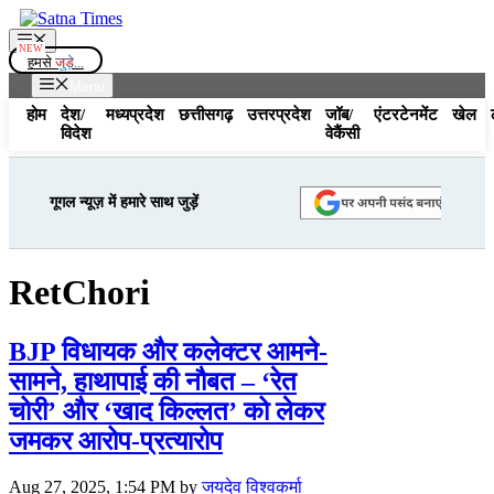
Skip
to
Menu
content
हमसे
जुड़े...
Menu
होम
देश/
मध्यप्रदेश
छत्तीसगढ़
उत्तरप्रदेश
जॉब/
एंटरटेनमेंट
खेल
विदेश
वेकैंसी
गूगल न्यूज़ में हमारे साथ जुड़ें
RetChori
BJP विधायक और कलेक्टर आमने-
सामने, हाथापाई की नौबत – ‘रेत
चोरी’ और ‘खाद किल्लत’ को लेकर
जमकर आरोप-प्रत्यारोप
Aug 27, 2025, 1:54 PM
by
जयदेव विश्वकर्मा