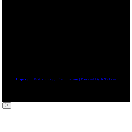
सतना न्यूज़
Privacy policy
भोपाल
न्यूज़
Terms & Conditions
इंदौर
न्यूज़
DMCA
जबलपुर न्यूज़
Disclaimer
Quick Links
About Us
Contact Us
Copyright © 2026 Insight Corporation | Powered By
RNVLive
Close