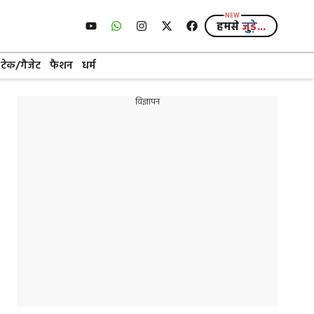
हमसे
जुड़े...
टेक/गैजेट
फैशन
धर्म
विज्ञापन