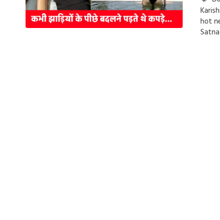
Karis
hot n
Satna