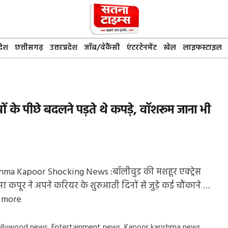
देश
छत्तीसगढ़
उत्तरप्रदेश
जॉब/वेकैंसी
एंटरटेनमेंट
खेल
लाइफस्टाइल
े पीछे बदलने पड़ते थे कपड़े, वॉशरूम जाना भी
hma Kapoor Shocking News :बॉलीवुड की मशहूर एक्ट्रेस
मा कपूर ने अपने करियर के शुरुआती दिनों से जुड़े कई चौंकाने …
 more
gs
ollywood news
,
Entertainment news
,
Kapoor karishma news
,