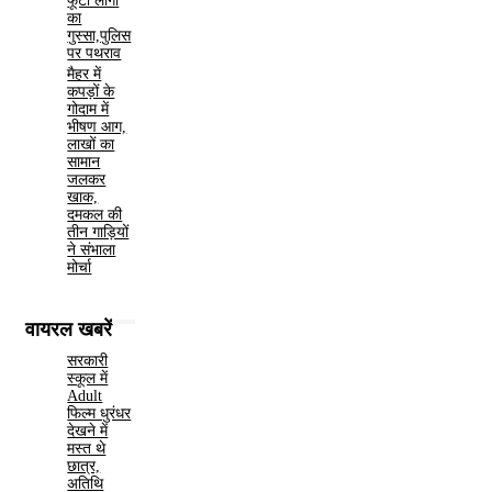
फूटा लोगों
का
गुस्सा,पुलिस
पर पथराव
मैहर में
कपड़ों के
गोदाम में
भीषण आग,
लाखों का
सामान
जलकर
खाक,
दमकल की
तीन गाड़ियों
ने संभाला
मोर्चा
वायरल खबरें
सरकारी
स्कूल में
Adult
फिल्म धुरंधर
देखने में
मस्त थे
छात्र,
अतिथि