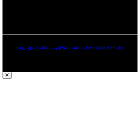
Quick Links
About Us
Contact Us
Copyright © 2026 Insight Corporation | Powered By
RNVLive
Close