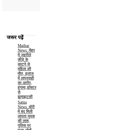
जरूर पढ़ें
Maihar
News :मैहर
में जहरीले
कीड़े के
काटने से
महिला की
मौत, इलाज
में लापरवाही
का आरोप,
हंगामा,डॉक्टर
से
झूमाझटकी
Satna
News :बोरी
में बंद मिली
लापता युवक
की लाश,
पुलिस पर