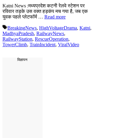
Katni News :मध्यप्रदेश कटनी रेलवे स्टेशन पर
रविवार तड़के उस वक्त हड़कंप मच गया है, जब एक
युवक पहले प्लेटफॉर्म …
Read more
Tags
BreakingNews
,
HighVoltageDrama
,
Katni
,
MadhyaPradesh
,
RailwayNews
,
RailwayStation
,
RescueOperation
,
TowerClimb
,
TrainIncident
,
ViralVideo
विज्ञापन