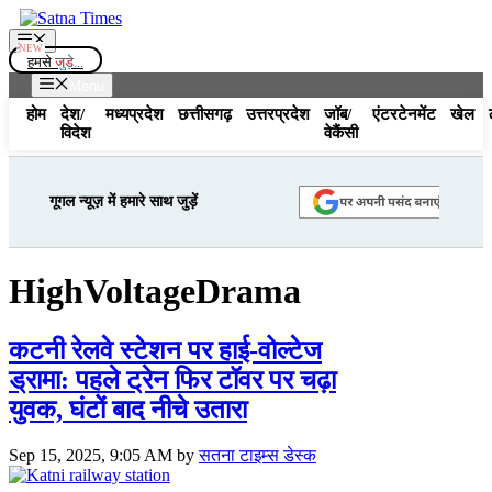
Skip
to
Menu
content
हमसे
जुड़े...
Menu
होम
देश/
मध्यप्रदेश
छत्तीसगढ़
उत्तरप्रदेश
जॉब/
एंटरटेनमेंट
खेल
विदेश
वेकैंसी
गूगल न्यूज़ में हमारे साथ जुड़ें
HighVoltageDrama
कटनी रेलवे स्टेशन पर हाई-वोल्टेज
ड्रामा: पहले ट्रेन फिर टॉवर पर चढ़ा
युवक, घंटों बाद नीचे उतारा
Sep 15, 2025, 9:05 AM
by
सतना टाइम्स डेस्क