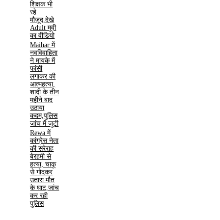
शिक्षक भी
रहे
मौजूद,देखे
Adult मूवी
का वीडियो
Maihar में
नवविवाहिता
ने मायके में
फांसी
लगाकर की
आत्महत्या,
शादी के तीन
महीने बाद
उठाया
कदम,पुलिस
जांच में जुटी
Rewa में
कांग्रेस नेता
की सरेराह
बेरहमी से
हत्या, चाकू
से गोदकर
उतारा मौत
के घाट,जांच
कर रही
पुलिस