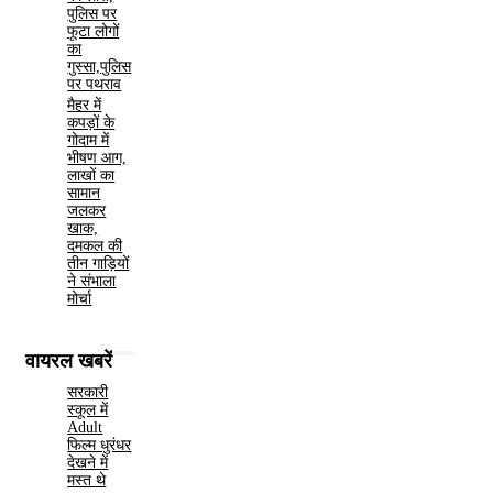
पुलिस पर
फूटा लोगों
का
गुस्सा,पुलिस
पर पथराव
मैहर में
कपड़ों के
गोदाम में
भीषण आग,
लाखों का
सामान
जलकर
खाक,
दमकल की
तीन गाड़ियों
ने संभाला
मोर्चा
वायरल खबरें
सरकारी
स्कूल में
Adult
फिल्म धुरंधर
देखने में
मस्त थे