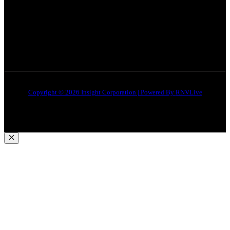
जबलपुर न्यूज़
Disclaimer
Quick Links
About Us
Contact Us
Copyright © 2026 Insight Corporation | Powered By
RNVLive
Close