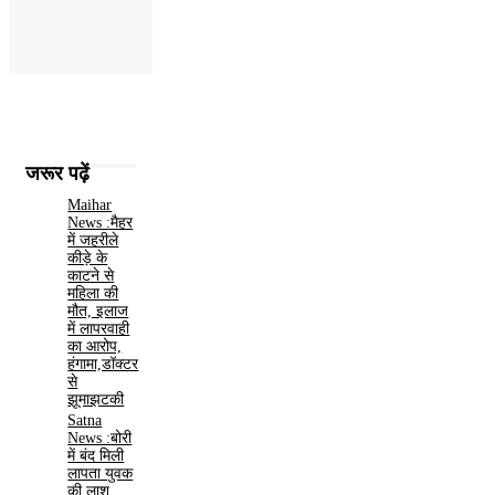
जरूर पढ़ें
Maihar
News :मैहर
में जहरीले
कीड़े के
काटने से
महिला की
मौत, इलाज
में लापरवाही
का आरोप,
हंगामा,डॉक्टर
से
झूमाझटकी
Satna
News :बोरी
में बंद मिली
लापता युवक
की लाश,