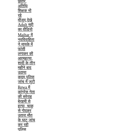
छात्र,
अतिथि
शिक्षक भी
रहे
मौजूद,देखे
Adult मूवी
का वीडियो
Maihar में
नवविवाहिता
ने मायके में
फांसी
लगाकर की
आत्महत्या,
शादी के तीन
महीने बाद
उठाया
कदम,पुलिस
जांच में जुटी
Rewa में
कांग्रेस नेता
की सरेराह
बेरहमी से
हत्या, चाकू
से गोदकर
उतारा मौत
के घाट,जांच
कर रही
पुलिस