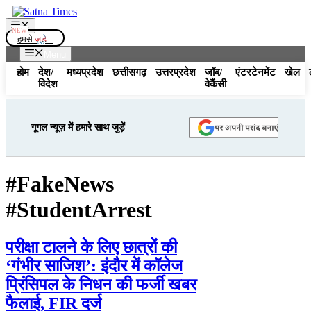
Skip
to
Menu
content
हमसे
जुड़े...
Menu
होम
देश/
मध्यप्रदेश
छत्तीसगढ़
उत्तरप्रदेश
जॉब/
एंटरटेनमेंट
खेल
विदेश
वेकैंसी
गूगल न्यूज़ में हमारे साथ जुड़ें
#FakeNews
#StudentArrest
परीक्षा टालने के लिए छात्रों की
‘गंभीर साजिश’: इंदौर में कॉलेज
प्रिंसिपल के निधन की फर्जी खबर
फैलाई, FIR दर्ज