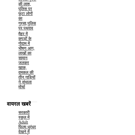
की लाश,
पुलिस पर
फूटा लोगों
का
गुस्सा,पुलिस
पर पथराव
मैहर में
कपड़ों के
गोदाम में
भीषण आग,
लाखों का
सामान
जलकर
खाक,
दमकल की
तीन गाड़ियों
ने संभाला
मोर्चा
वायरल खबरें
सरकारी
स्कूल में
Adult
फिल्म धुरंधर
देखने में