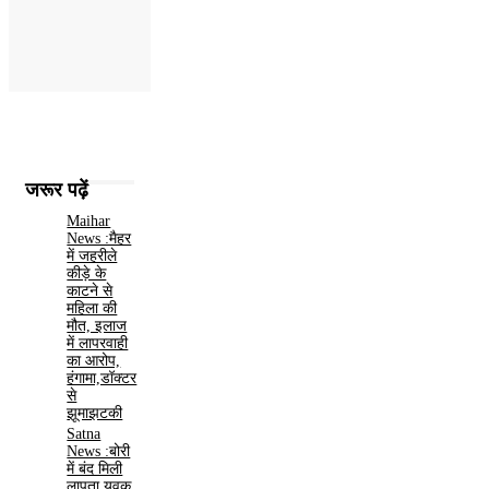
जरूर पढ़ें
Maihar
News :मैहर
में जहरीले
कीड़े के
काटने से
महिला की
मौत, इलाज
में लापरवाही
का आरोप,
हंगामा,डॉक्टर
से
झूमाझटकी
Satna
News :बोरी
में बंद मिली
लापता युवक