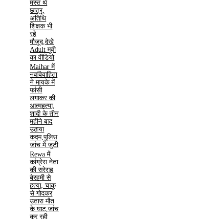
मस्त थे
छात्र,
अतिथि
शिक्षक भी
रहे
मौजूद,देखे
Adult मूवी
का वीडियो
Maihar में
नवविवाहिता
ने मायके में
फांसी
लगाकर की
आत्महत्या,
शादी के तीन
महीने बाद
उठाया
कदम,पुलिस
जांच में जुटी
Rewa में
कांग्रेस नेता
की सरेराह
बेरहमी से
हत्या, चाकू
से गोदकर
उतारा मौत
के घाट,जांच
कर रही