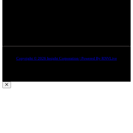
जबलपुर न्यूज़
Disclaimer
Quick Links
About Us
Contact Us
Copyright © 2026 Insight Corporation | Powered By
RNVLive
Close