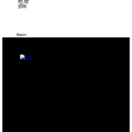
कर रही
पुलिस
विज्ञापन
सतना टाइम्स निडर, निष्पक्ष और समय पर सच्ची खबरें आप तक पहुँचाने के लिए
समर्पित है। हमारा उद्देश्य आमजन की समस्याओं को प्रमुखता से समाज और
सिस्टम के सामने रखना है
Categories
Quick Links
सतना न्यूज़
Privacy policy
भोपाल
न्यूज़
Terms & Conditions