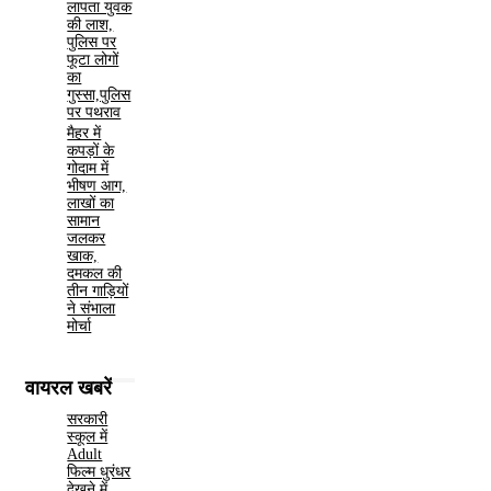
लापता युवक
की लाश,
पुलिस पर
फूटा लोगों
का
गुस्सा,पुलिस
पर पथराव
मैहर में
कपड़ों के
गोदाम में
भीषण आग,
लाखों का
सामान
जलकर
खाक,
दमकल की
तीन गाड़ियों
ने संभाला
मोर्चा
वायरल खबरें
सरकारी
स्कूल में
Adult
फिल्म धुरंधर
देखने में