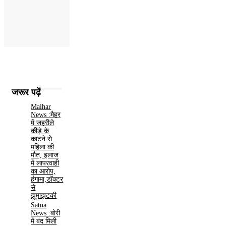
जरूर पढ़ें
Maihar
News :मैहर
में जहरीले
कीड़े के
काटने से
महिला की
मौत, इलाज
में लापरवाही
का आरोप,
हंगामा,डॉक्टर
से
झूमाझटकी
Satna
News :बोरी
में बंद मिली