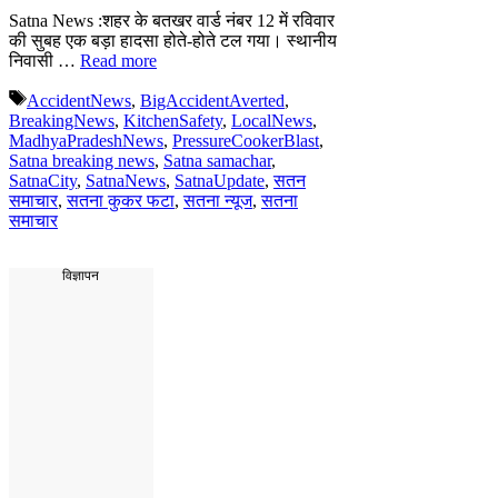
Satna News :शहर के बतखर वार्ड नंबर 12 में रविवार
की सुबह एक बड़ा हादसा होते-होते टल गया। स्थानीय
निवासी …
Read more
Tags
AccidentNews
,
BigAccidentAverted
,
BreakingNews
,
KitchenSafety
,
LocalNews
,
MadhyaPradeshNews
,
PressureCookerBlast
,
Satna breaking news
,
Satna samachar
,
SatnaCity
,
SatnaNews
,
SatnaUpdate
,
सतन
समाचार
,
सतना कुकर फटा
,
सतना न्यूज
,
सतना
समाचार
विज्ञापन