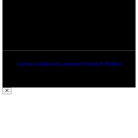
इंदौर
न्यूज़
DMCA
जबलपुर न्यूज़
Disclaimer
Quick Links
About Us
Contact Us
Copyright © 2026 Insight Corporation | Powered By
RNVLive
Close