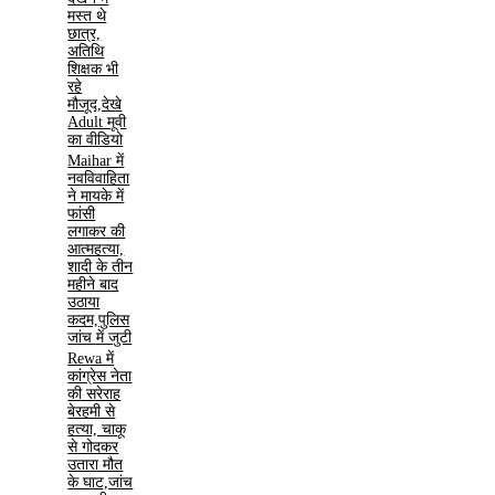
मस्त थे
छात्र,
अतिथि
शिक्षक भी
रहे
मौजूद,देखे
Adult मूवी
का वीडियो
Maihar में
नवविवाहिता
ने मायके में
फांसी
लगाकर की
आत्महत्या,
शादी के तीन
महीने बाद
उठाया
कदम,पुलिस
जांच में जुटी
Rewa में
कांग्रेस नेता
की सरेराह
बेरहमी से
हत्या, चाकू
से गोदकर
उतारा मौत
के घाट,जांच