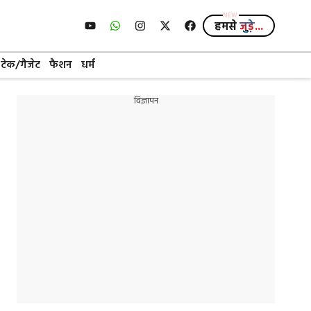
हमसे
जुड़े...
टेक/गैजेट
फैशन
धर्म
विज्ञापन