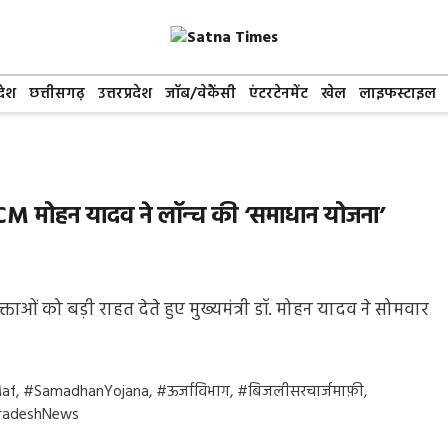
देश
छत्तीसगढ़
उत्तरप्रदेश
जॉब/वेकैंसी
एंटरटेनमेंट
खेल
लाइफस्टाइल
 CM मोहन यादव ने लॉन्च की ‘समाधान योजना’
्ताओं को बड़ी राहत देते हुए मुख्यमंत्री डॉ. मोहन यादव ने सोमवार
Maf
,
#SamadhanYojana
,
#ऊर्जाविभाग
,
#बिजलीसरचार्जमाफ़ी
,
PradeshNews