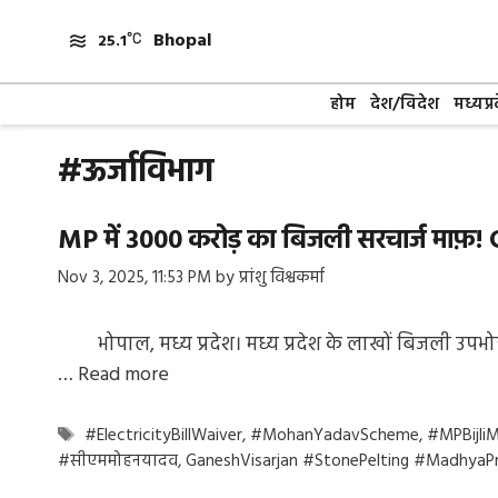
Skip
Bhopal
to
25.1
content
होम
देश/विदेश
मध्यप्र
#ऊर्जाविभाग
MP में ₹3000 करोड़ का बिजली सरचार्ज माफ़!
Nov 3, 2025, 11:53 PM
by
प्रांशु विश्वकर्मा
भोपाल, मध्य प्रदेश। मध्य प्रदेश के लाखों बिजली उपभोक
…
Read more
Tags
#ElectricityBillWaiver
,
#MohanYadavScheme
,
#MPBijli
#सीएममोहनयादव
,
GaneshVisarjan #StonePelting #Madhya