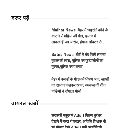
जरूर पढ़ें
Maihar News :मैहर में जहरीले कीड़े के
काटने से महिला की मौत, इलाज में
लापरवाही का आरोप, हंगामा,डॉक्टर से
झूमाझटकी
Satna News :बोरी में बंद मिली लापता
युवक की लाश, पुलिस पर फूटा लोगों का
गुस्सा,पुलिस पर पथराव
मैहर में कपड़ों के गोदाम में भीषण आग, लाखों
का सामान जलकर खाक, दमकल की तीन
गाड़ियों ने संभाला मोर्चा
वायरल खबरें
सरकारी स्कूल में Adult फिल्म धुरंधर
देखने में मस्त थे छात्र, अतिथि शिक्षक भी
रहे मौजूद,देखे Adult मूवी का वीडियो