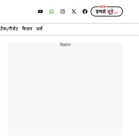
हमसे
जुड़े...
टेक/गैजेट
फैशन
धर्म
विज्ञापन