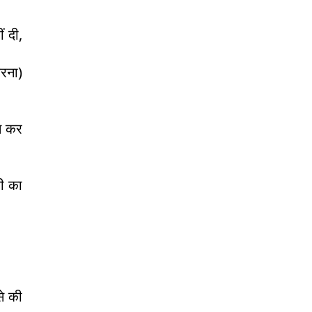
ं दी,
करना)
म कर
री का
से की