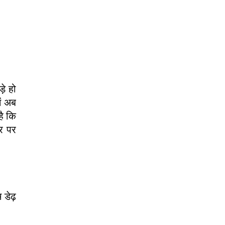
़े हो
ें अब
ै कि
तर पर
 डेढ़