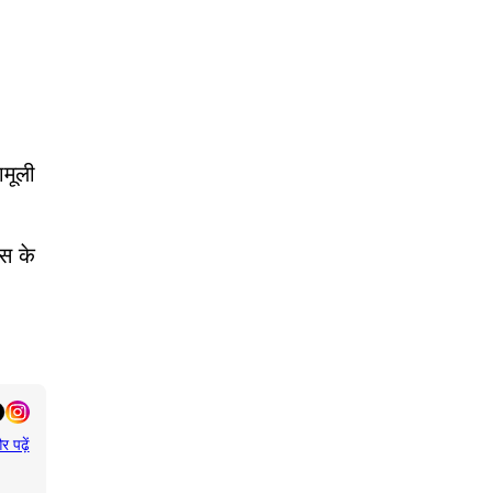
ामूली
ास के
र पढ़ें