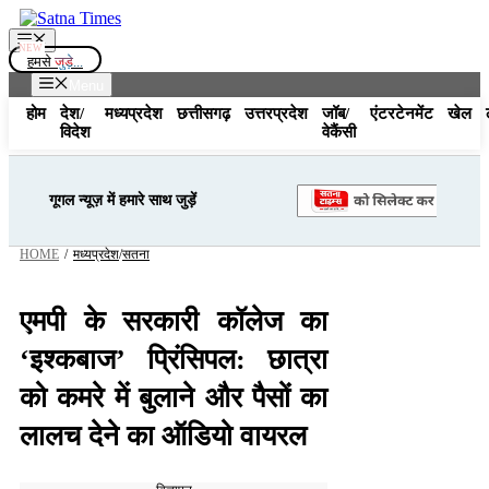
Skip
to
Menu
content
हमसे
जुड़े...
Menu
होम
देश/
मध्यप्रदेश
छत्तीसगढ़
उत्तरप्रदेश
जॉब/
एंटरटेनमेंट
खेल
विदेश
वेकैंसी
गूगल न्यूज़ में हमारे साथ जुड़ें
HOME
/
मध्यप्रदेश
/
सतना
एमपी के सरकारी कॉलेज का
‘इश्कबाज’ प्रिंसिपल: छात्रा
को कमरे में बुलाने और पैसों का
लालच देने का ऑडियो वायरल