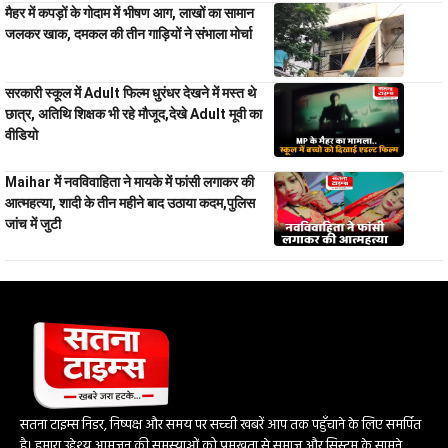
मैहर में कपड़ों के गोदाम में भीषण आग, लाखों का सामान
जलकर खाक, दमकल की तीन गाड़ियों ने संभाला मोर्चा
सरकारी स्कूल में Adult फिल्म धुरंधर देखने में मस्त थे
छात्र, अतिथि शिक्षक भी रहे मौजूद,देखे Adult मूवी का
वीडियो
Maihar में नवविवाहिता ने मायके में फांसी लगाकर की
आत्महत्या, शादी के तीन महीने बाद उठाया कदम,पुलिस
जांच में जुटी
सतना टाइम्स निडर, निष्पक्ष और समय पर सच्ची खबरें आप तक पहुँचाने के लिए समर्पित
है। हमारा उद्देश्य आमजन की समस्याओं को प्रमुखता से समाज और सिस्टम के सामने