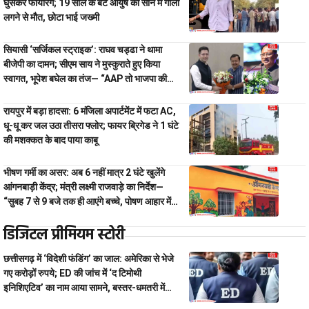
घुसकर फायरिंग; 19 साल के बेटे आयुष की सीने में गोली
लगने से मौत, छोटा भाई जख्मी
सियासी ‘सर्जिकल स्ट्राइक’: राघव चड्ढा ने थामा
बीजेपी का दामन; सीएम साय ने मुस्कुराते हुए किया
स्वागत, भूपेश बघेल का तंज— “AAP तो भाजपा की
टीम-B ही है”
रायपुर में बड़ा हादसा: 6 मंजिला अपार्टमेंट में फटा AC,
धू-धू कर जल उठा तीसरा फ्लोर; फायर ब्रिगेड ने 1 घंटे
की मशक्कत के बाद पाया काबू
भीषण गर्मी का असर: अब 6 नहीं मात्र 2 घंटे खुलेंगे
आंगनबाड़ी केंद्र; मंत्री लक्ष्मी राजवाड़े का निर्देश—
“सुबह 7 से 9 बजे तक ही आएंगे बच्चे, पोषण आहार में
नहीं होगी कोई कटौती”
डिजिटल प्रीमियम स्टोरी
छत्तीसगढ़ में ‘विदेशी फंडिंग’ का जाल: अमेरिका से भेजे
गए करोड़ों रुपये; ED की जांच में ‘द टिमोथी
इनिशिएटिव’ का नाम आया सामने, बस्तर-धमतरी में
खपाए गए ₹6.5 करोड़