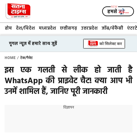
Skip
to
हमसे
जुड़े...
content
होम
देश/विदेश
मध्यप्रदेश
छत्तीसगढ़
उत्तरप्रदेश
जॉब/वेकैंसी
एंटरट
गूगल न्यूज़ में हमारे साथ जुड़ें
/
HOME
टेक/गैजेट
इस एक गलती से लीक हो जाती है
WhatsApp की प्राइवेट चैट! क्या आप भी
उनमें शामिल हैं, जानिए पूरी जानकारी
विज्ञापन