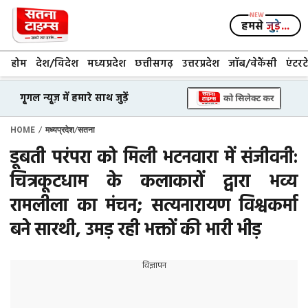
Skip
to
हमसे
जुड़े...
content
होम
देश/विदेश
मध्यप्रदेश
छत्तीसगढ़
उत्तरप्रदेश
जॉब/वेकैंसी
एंटरट
गूगल न्यूज़ में हमारे साथ जुड़ें
/
/
HOME
मध्यप्रदेश
सतना
डूबती परंपरा को मिली भटनवारा में संजीवनी:
चित्रकूटधाम के कलाकारों द्वारा भव्य
रामलीला का मंचन; सत्यनारायण विश्वकर्मा
बने सारथी, उमड़ रही भक्तों की भारी भीड़
विज्ञापन