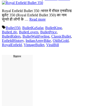
Royal Enfield Bullet 350 :भारत में रॉयल एनफील्ड
बुलेट 350 (Royal Enfield Bullet 350) का नाम
सुनते ही लोगों के …
Read more
Tags
Bullet350
,
BulletKaSafar
,
BulletKing
,
BulletLife
,
BulletLovers
,
BulletPrice
,
BulletRiders
,
BulletWaliFeeling
,
ClassicBullet
,
EnfieldHistory
,
IndianArmyBike
,
OldIsGold
,
RoyalEnfield
,
VintageBullet
,
ViralBill
विज्ञापन