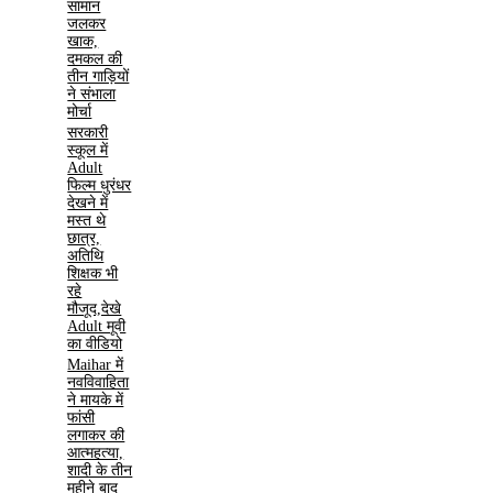
सामान
जलकर
खाक,
दमकल की
तीन गाड़ियों
ने संभाला
मोर्चा
सरकारी
स्कूल में
Adult
फिल्म धुरंधर
देखने में
मस्त थे
छात्र,
अतिथि
शिक्षक भी
रहे
मौजूद,देखे
Adult मूवी
का वीडियो
Maihar में
नवविवाहिता
ने मायके में
फांसी
लगाकर की
आत्महत्या,
शादी के तीन
महीने बाद