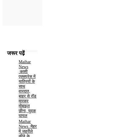
जरूर पढ़ें
Maihar
News
:काशी
एक्सप्रेस में
यात्रियों के
साथ
वारदात,
बाहर से रॉड
मारकर
मोबाइल
छीना, युवक
घायल
Maihar
News :मैहर
में जहरीले
कीड़े के