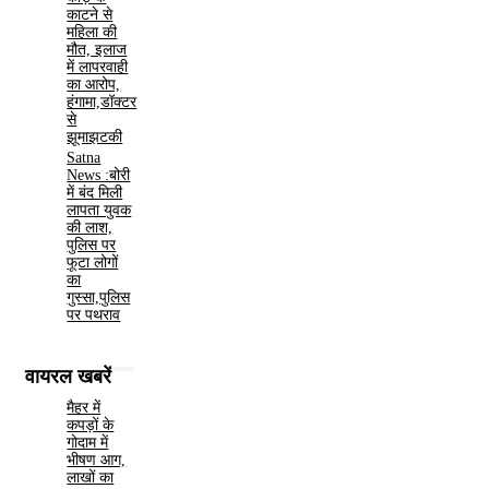
काटने से
महिला की
मौत, इलाज
में लापरवाही
का आरोप,
हंगामा,डॉक्टर
से
झूमाझटकी
Satna
News :बोरी
में बंद मिली
लापता युवक
की लाश,
पुलिस पर
फूटा लोगों
का
गुस्सा,पुलिस
पर पथराव
वायरल खबरें
मैहर में
कपड़ों के
गोदाम में
भीषण आग,
लाखों का