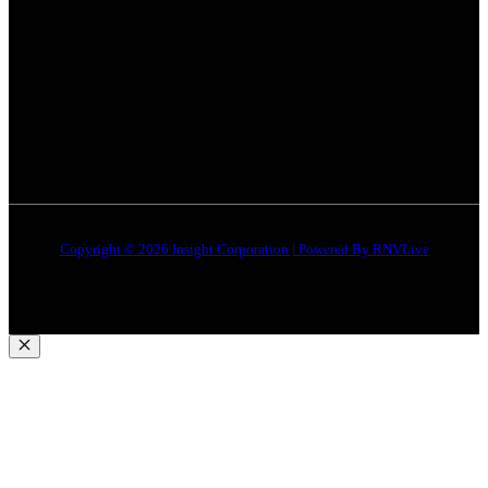
भोपाल
न्यूज़
Terms & Conditions
इंदौर
न्यूज़
DMCA
जबलपुर न्यूज़
Disclaimer
Quick Links
About Us
Contact Us
Copyright © 2026 Insight Corporation | Powered By
RNVLive
Close