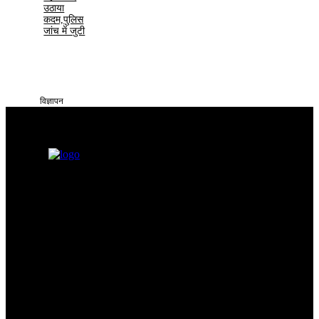
उठाया
कदम,पुलिस
जांच में जुटी
विज्ञापन
सतना टाइम्स निडर, निष्पक्ष और समय पर सच्ची खबरें आप तक पहुँचाने के लिए
समर्पित है। हमारा उद्देश्य आमजन की समस्याओं को प्रमुखता से समाज और
सिस्टम के सामने रखना है
Categories
Quick Links
सतना न्यूज़
Privacy policy