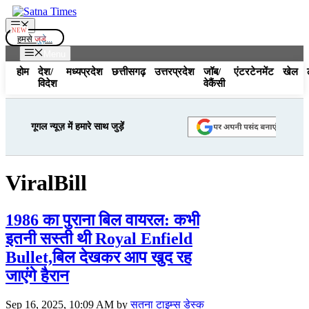
Skip
to
Menu
content
हमसे
जुड़े...
Menu
होम
देश/
मध्यप्रदेश
छत्तीसगढ़
उत्तरप्रदेश
जॉब/
एंटरटेनमेंट
खेल
विदेश
वेकैंसी
गूगल न्यूज़ में हमारे साथ जुड़ें
ViralBill
1986 का पुराना बिल वायरल: कभी
इतनी सस्ती थी Royal Enfield
Bullet,बिल देखकर आप खुद रह
जाएंगे हैरान
Sep 16, 2025, 10:09 AM
by
सतना टाइम्स डेस्क