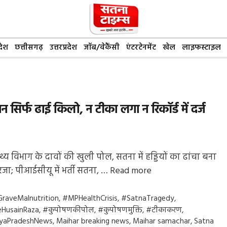
देश
छत्तीसगढ़
उत्तरप्रदेश
जॉब/वेकैंसी
एंटरटेनमेंट
खेल
लाइफस्टाइल
सिर्फ ढाई किलो, न टीका लगा न रिकॉर्ड में दर्ज
्थ्य विभाग के दावों की खुली पोल, सतना में हड्डियों का ढांचा बना
 रजा; पीआईसीयू में भर्ती सतना, …
Read more
gs
raveMalnutrition
,
#MPHealthCrisis
,
#SatnaTragedy
,
HusainRaza
,
#कुपोषणकीपोल
,
#कुपोषणमुक्ति
,
#टीकाकरण
,
yaPradeshNews
,
Maihar breaking news
,
Maihar samachar
,
Satna