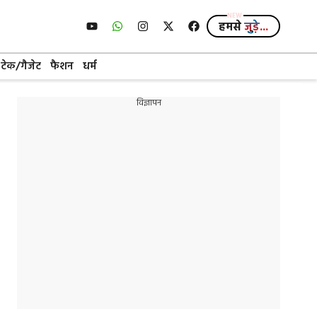
हमसे
जुड़े...
टेक/गैजेट
फैशन
धर्म
विज्ञापन