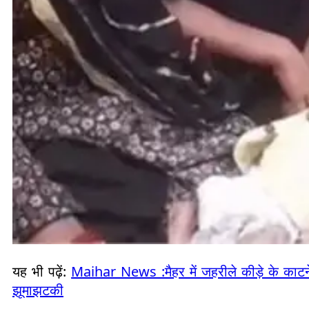
यह भी पढ़ें:
Maihar News :मैहर में जहरीले कीड़े के काटने
झूमाझटकी