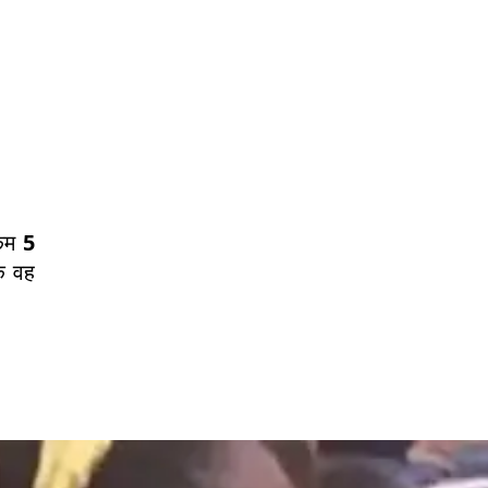
 कम
5
ि वह