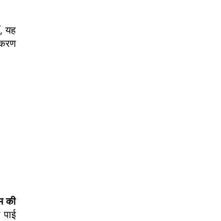
ं, यह
ाकरण
म की
 पाई