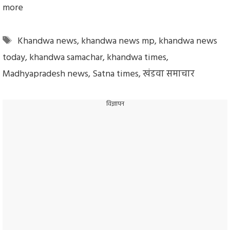
more
Tags
Khandwa news
,
khandwa news mp
,
khandwa news
today
,
khandwa samachar
,
khandwa times
,
Madhyapradesh news
,
Satna times
,
खंडवा समाचार
विज्ञापन