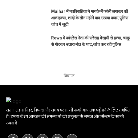
Maihar में नवविवाहिता ने मायके में फांसी लगाकर की
आत्महत्या, शादी के तीन महीने बाद उठाया कदम,पुलिस
जांच में जुटी
Rewa में कांग्रेस नेता की सरेराह बेरहमी से हत्या, चाकू
से गोदकर उतारा मौत के घाट,जांच कर रही पुलिस
विज्ञापन
सतना टाइम्स निडर, निष्पक्ष और समय पर सच्ची खबरें आप तक पहुँचाने के लिए समर्पित
है। हमारा उद्देश्य आमजन की समस्याओं को प्रमुखता से समाज और सिस्टम के सामने
रखना है