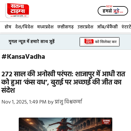
Skip
to
हमसे
जुड़े...
content
होम
देश/विदेश
मध्यप्रदेश
छत्तीसगढ़
उत्तरप्रदेश
जॉब/वेकैंसी
एंटरट
गूगल न्यूज़ में हमारे साथ जुड़ें
#KansaVadha
272 साल की अनोखी परंपरा: शाजापुर में आधी रात
को हुआ ‘कंस वध’, बुराई पर अच्छाई की जीत का
संदेश
Nov 1, 2025, 1:49 PM
by
प्रांशु विश्वकर्मा