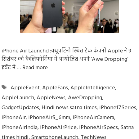
iPhone Air Launchd :क्यूपर्टिनो स्थित टेक कंपनी Apple ने 9
सितंबर को कैलिफोर्निया में आयोजित अपने ‘Awe Dropping’
इवेंट में …
Read more
Tags
AppleEvent
,
AppleFans
,
AppleIntelligence
,
AppleLaunch
,
AppleNews
,
AweDropping
,
GadgetUpdates
,
Hindi news satna times
,
iPhone17Series
,
iPhoneAir
,
iPhoneAir5_6mm
,
iPhoneAirCamera
,
iPhoneAirIndia
,
iPhoneAirPrice
,
iPhoneAirSpecs
,
Satna
times hindi
,
SmartphoneLaunch
,
TechNews