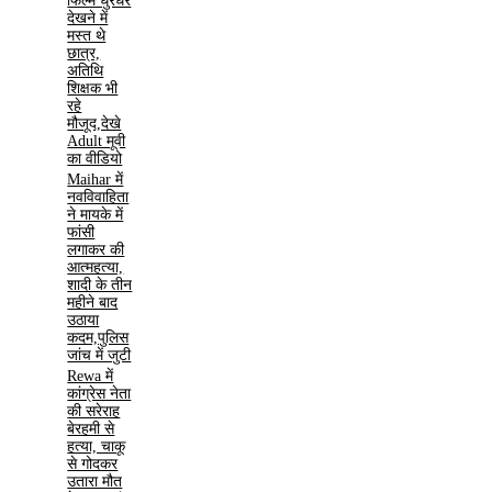
फिल्म धुरंधर
देखने में
मस्त थे
छात्र,
अतिथि
शिक्षक भी
रहे
मौजूद,देखे
Adult मूवी
का वीडियो
Maihar में
नवविवाहिता
ने मायके में
फांसी
लगाकर की
आत्महत्या,
शादी के तीन
महीने बाद
उठाया
कदम,पुलिस
जांच में जुटी
Rewa में
कांग्रेस नेता
की सरेराह
बेरहमी से
हत्या, चाकू
से गोदकर
उतारा मौत