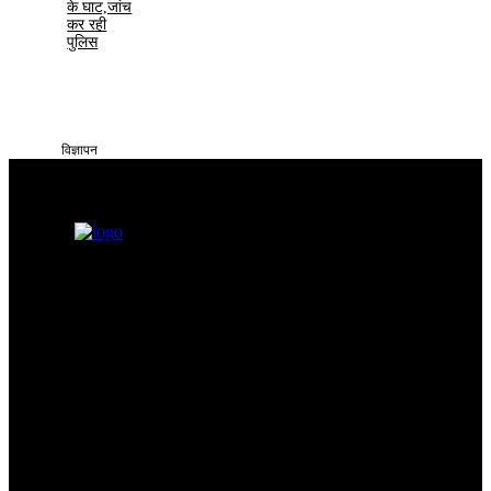
के घाट,जांच
कर रही
पुलिस
विज्ञापन
सतना टाइम्स निडर, निष्पक्ष और समय पर सच्ची खबरें आप तक पहुँचाने के लिए
समर्पित है। हमारा उद्देश्य आमजन की समस्याओं को प्रमुखता से समाज और
सिस्टम के सामने रखना है
Categories
Quick Links
सतना न्यूज़
Privacy policy
भोपाल
न्यूज़
Terms & Conditions