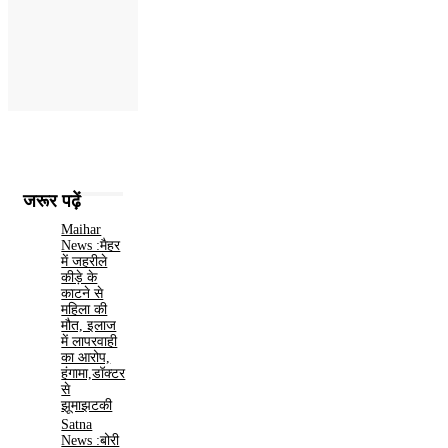
जरूर पढ़ें
Maihar
News :मैहर
में जहरीले
कीड़े के
काटने से
महिला की
मौत, इलाज
में लापरवाही
का आरोप,
हंगामा,डॉक्टर
से
झूमाझटकी
Satna
News :बोरी