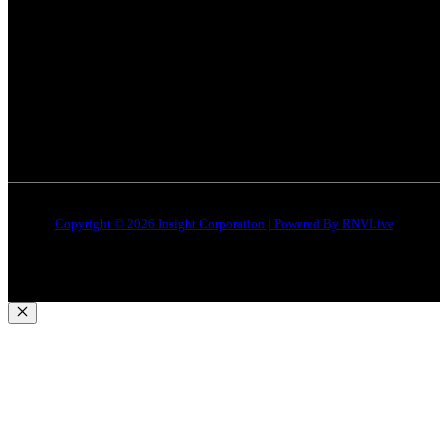
इंदौर
न्यूज़
DMCA
जबलपुर न्यूज़
Disclaimer
Quick Links
About Us
Contact Us
Copyright © 2026 Insight Corporation | Powered By
RNVLive
Close