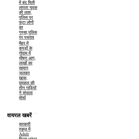
में बंद मिली
लापता युवक
की लाश,
पुलिस पर
फूटा लोगों
का
गुस्सा,पुलिस
पर पथराव
मैहर में
कपड़ों के
गोदाम में
भीषण आग,
लाखों का
सामान
जलकर
खाक,
दमकल की
तीन गाड़ियों
ने संभाला
मोर्चा
वायरल खबरें
सरकारी
स्कूल में
Adult