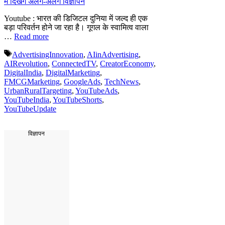
Youtube : भारत की डिजिटल दुनिया में जल्द ही एक
बड़ा परिवर्तन होने जा रहा है। गूगल के स्वामित्व वाला
…
Read more
Tags
AdvertisingInnovation
,
AIinAdvertising
,
AIRevolution
,
ConnectedTV
,
CreatorEconomy
,
DigitalIndia
,
DigitalMarketing
,
FMCGMarketing
,
GoogleAds
,
TechNews
,
UrbanRuralTargeting
,
YouTubeAds
,
YouTubeIndia
,
YouTubeShorts
,
YouTubeUpdate
विज्ञापन