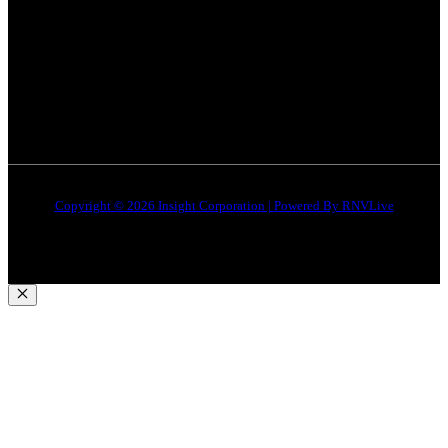
इंदौर
न्यूज़
DMCA
जबलपुर न्यूज़
Disclaimer
Quick Links
About Us
Contact Us
Copyright © 2026 Insight Corporation | Powered By
RNVLive
Close