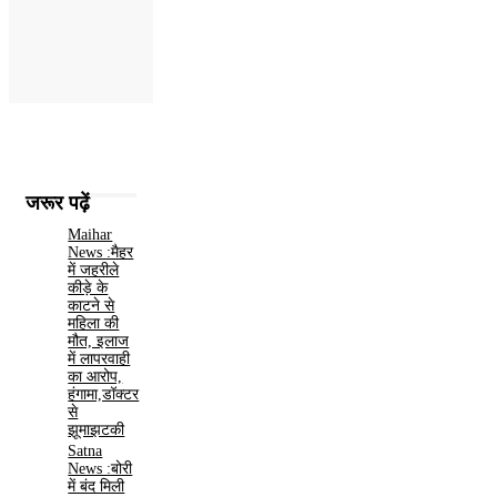
जरूर पढ़ें
Maihar
News :मैहर
में जहरीले
कीड़े के
काटने से
महिला की
मौत, इलाज
में लापरवाही
का आरोप,
हंगामा,डॉक्टर
से
झूमाझटकी
Satna
News :बोरी
में बंद मिली