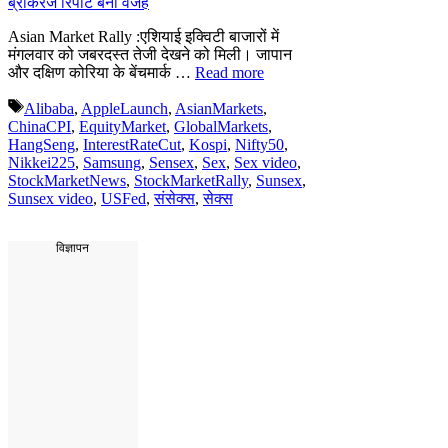
Asian Market Rally :एशियाई इक्विटी बाजारों में
मंगलवार को जबरदस्त तेजी देखने को मिली। जापान
और दक्षिण कोरिया के बेंचमार्क …
Read more
Tags
Alibaba
,
AppleLaunch
,
AsianMarkets
,
ChinaCPI
,
EquityMarket
,
GlobalMarkets
,
HangSeng
,
InterestRateCut
,
Kospi
,
Nifty50
,
Nikkei225
,
Samsung
,
Sensex
,
Sex
,
Sex video
,
StockMarketNews
,
StockMarketRally
,
Sunsex
,
Sunsex video
,
USFed
,
संसेक्स
,
सेक्स
विज्ञापन