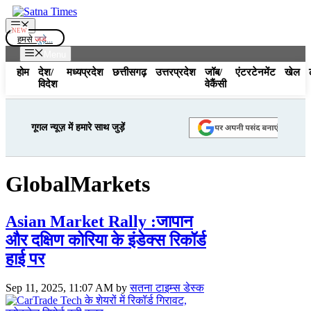
Skip
to
Menu
content
हमसे
जुड़े...
Menu
होम
देश/
मध्यप्रदेश
छत्तीसगढ़
उत्तरप्रदेश
जॉब/
एंटरटेनमेंट
खेल
विदेश
वेकैंसी
गूगल न्यूज़ में हमारे साथ जुड़ें
GlobalMarkets
Asian Market Rally :जापान
और दक्षिण कोरिया के इंडेक्स रिकॉर्ड
हाई पर
Sep 11, 2025, 11:07 AM
by
सतना टाइम्स डेस्क