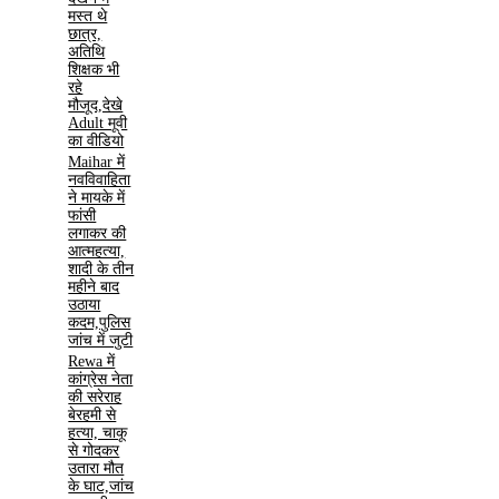
मस्त थे
छात्र,
अतिथि
शिक्षक भी
रहे
मौजूद,देखे
Adult मूवी
का वीडियो
Maihar में
नवविवाहिता
ने मायके में
फांसी
लगाकर की
आत्महत्या,
शादी के तीन
महीने बाद
उठाया
कदम,पुलिस
जांच में जुटी
Rewa में
कांग्रेस नेता
की सरेराह
बेरहमी से
हत्या, चाकू
से गोदकर
उतारा मौत
के घाट,जांच