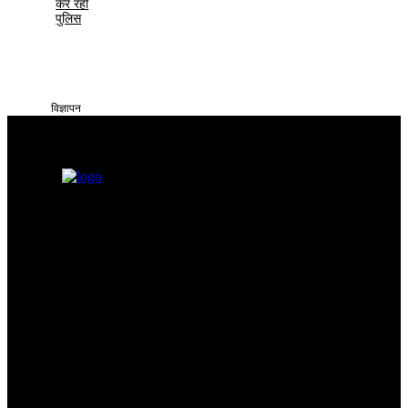
कर रही
पुलिस
विज्ञापन
सतना टाइम्स निडर, निष्पक्ष और समय पर सच्ची खबरें आप तक पहुँचाने के लिए
समर्पित है। हमारा उद्देश्य आमजन की समस्याओं को प्रमुखता से समाज और
सिस्टम के सामने रखना है
Categories
Quick Links
सतना न्यूज़
Privacy policy
भोपाल
न्यूज़
Terms & Conditions