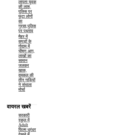
लापता युवक
की लाश,
पुलिस पर
फूटा लोगों
का
गुस्सा,पुलिस
पर पथराव
मैहर में
कपड़ों के
गोदाम में
भीषण आग,
लाखों का
सामान
जलकर
खाक,
दमकल की
तीन गाड़ियों
ने संभाला
मोर्चा
वायरल खबरें
सरकारी
स्कूल में
Adult
फिल्म धुरंधर
देखने में