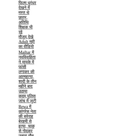
फिल्म धुरंधर
देखने में
मस्त थे
छात्र,
अतिथि
शिक्षक भी
रहे
मौजूद,देखे
Adult मूवी
का वीडियो
Maihar में
नवविवाहिता
ने मायके में
फांसी
लगाकर की
आत्महत्या,
शादी के तीन
महीने बाद
उठाया
कदम,पुलिस
जांच में जुटी
Rewa में
कांग्रेस नेता
की सरेराह
बेरहमी से
हत्या, चाकू
से गोदकर
उतारा मौत