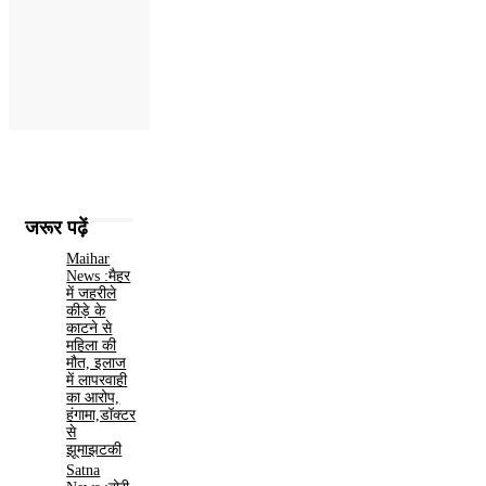
जरूर पढ़ें
Maihar
News :मैहर
में जहरीले
कीड़े के
काटने से
महिला की
मौत, इलाज
में लापरवाही
का आरोप,
हंगामा,डॉक्टर
से
झूमाझटकी
Satna