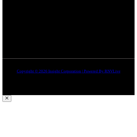
भोपाल
न्यूज़
Terms & Conditions
इंदौर
न्यूज़
DMCA
जबलपुर न्यूज़
Disclaimer
Quick Links
About Us
Contact Us
Copyright © 2026 Insight Corporation | Powered By
RNVLive
Close