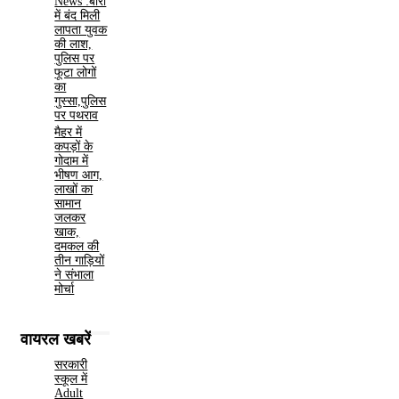
News :बोरी
में बंद मिली
लापता युवक
की लाश,
पुलिस पर
फूटा लोगों
का
गुस्सा,पुलिस
पर पथराव
मैहर में
कपड़ों के
गोदाम में
भीषण आग,
लाखों का
सामान
जलकर
खाक,
दमकल की
तीन गाड़ियों
ने संभाला
मोर्चा
वायरल खबरें
सरकारी
स्कूल में
Adult