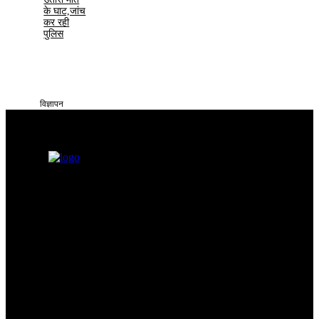
के घाट,जांच
कर रही
पुलिस
विज्ञापन
सतना टाइम्स निडर, निष्पक्ष और समय पर सच्ची खबरें आप तक पहुँचाने के लिए
समर्पित है। हमारा उद्देश्य आमजन की समस्याओं को प्रमुखता से समाज और
सिस्टम के सामने रखना है
Categories
Quick Links
सतना न्यूज़
Privacy policy