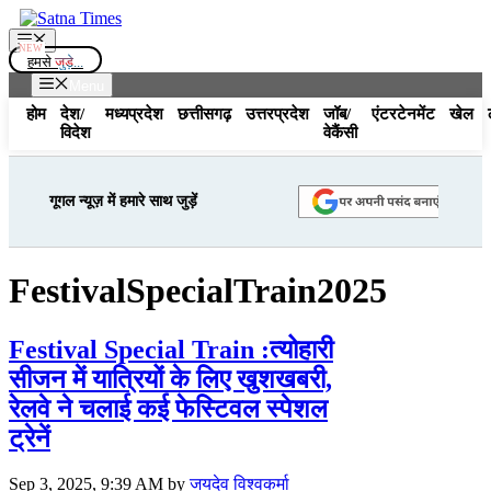
Skip
to
Menu
content
हमसे
जुड़े...
Menu
होम
देश/
मध्यप्रदेश
छत्तीसगढ़
उत्तरप्रदेश
जॉब/
एंटरटेनमेंट
खेल
विदेश
वेकैंसी
गूगल न्यूज़ में हमारे साथ जुड़ें
FestivalSpecialTrain2025
Festival Special Train :त्योहारी
सीजन में यात्रियों के लिए खुशखबरी,
रेलवे ने चलाई कई फेस्टिवल स्पेशल
ट्रेनें
Sep 3, 2025, 9:39 AM
by
जयदेव विश्वकर्मा