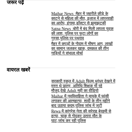
जरूर पढ़ें
Maihar News :मैहर में जहरीले कीड़े के
काटने से महिला की मौत, इलाज में लापरवाही
का आरोप, हंगामा,डॉक्टर से झूमाझटकी
Satna News :बोरी में बंद मिली लापता युवक
की लाश, पुलिस पर फूटा लोगों का
गुस्सा,पुलिस पर पथराव
मैहर में कपड़ों के गोदाम में भीषण आग, लाखों
का सामान जलकर खाक, दमकल की तीन
गाड़ियों ने संभाला मोर्चा
वायरल खबरें
सरकारी स्कूल में Adult फिल्म धुरंधर देखने में
मस्त थे छात्र, अतिथि शिक्षक भी रहे
मौजूद,देखे Adult मूवी का वीडियो
Maihar में नवविवाहिता ने मायके में फांसी
लगाकर की आत्महत्या, शादी के तीन महीने
बाद उठाया कदम,पुलिस जांच में जुटी
Rewa में कांग्रेस नेता की सरेराह बेरहमी से
हत्या, चाकू से गोदकर उतारा मौत के
घाट,जांच कर रही पुलिस