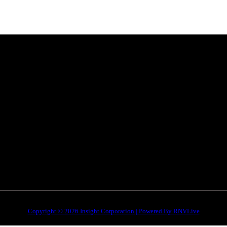
Categories
Quick Li
है। हमारा
सतना न्यूज़
Privacy poli
भोपाल
न्यूज़
Terms & Con
इंदौर
न्यूज़
DMCA
जबलपुर न्यूज़
Disclaimer
Copyright © 2026 Insight Corporation | Powered By
RNVLive