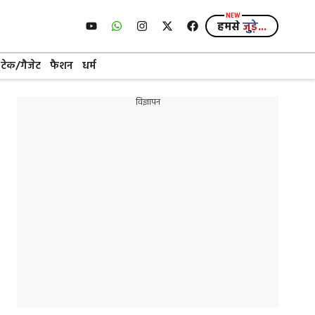
हमसे
जुड़े...
टेक/गैजेट
फैशन
धर्म
विज्ञापन