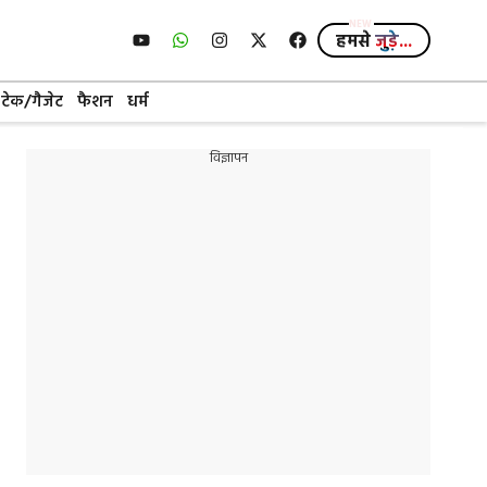
हमसे
जुड़े...
टेक/गैजेट
फैशन
धर्म
विज्ञापन