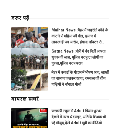
जरूर पढ़ें
Maihar News :मैहर में जहरीले कीड़े के
काटने से महिला की मौत, इलाज में
लापरवाही का आरोप, हंगामा,डॉक्टर से
झूमाझटकी
Satna News :बोरी में बंद मिली लापता
युवक की लाश, पुलिस पर फूटा लोगों का
गुस्सा,पुलिस पर पथराव
मैहर में कपड़ों के गोदाम में भीषण आग, लाखों
का सामान जलकर खाक, दमकल की तीन
गाड़ियों ने संभाला मोर्चा
वायरल खबरें
सरकारी स्कूल में Adult फिल्म धुरंधर
देखने में मस्त थे छात्र, अतिथि शिक्षक भी
रहे मौजूद,देखे Adult मूवी का वीडियो