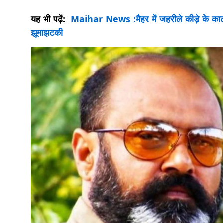
यह भी पढ़ें:
Maihar News :मैहर में जहरीले कीड़े के काटने
झूमाझटकी