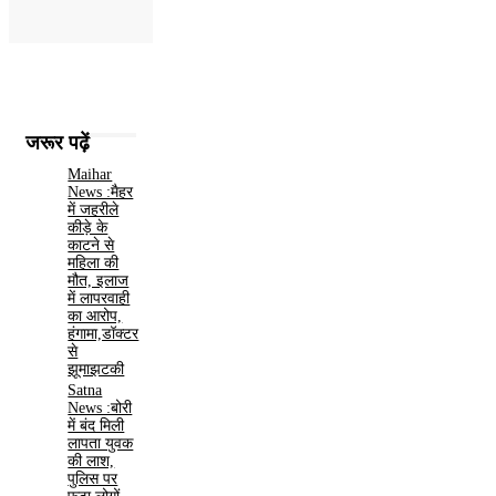
जरूर पढ़ें
Maihar
News :मैहर
में जहरीले
कीड़े के
काटने से
महिला की
मौत, इलाज
में लापरवाही
का आरोप,
हंगामा,डॉक्टर
से
झूमाझटकी
Satna
News :बोरी
में बंद मिली
लापता युवक
की लाश,
पुलिस पर