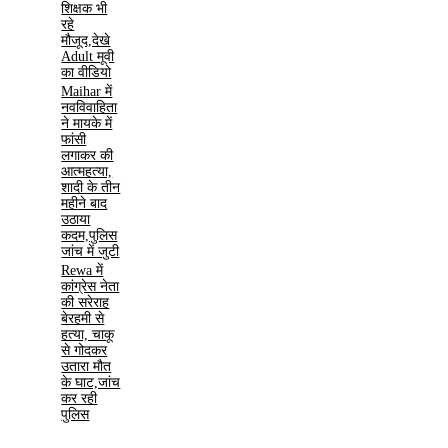
शिक्षक भी
रहे
मौजूद,देखे
Adult मूवी
का वीडियो
Maihar में
नवविवाहिता
ने मायके में
फांसी
लगाकर की
आत्महत्या,
शादी के तीन
महीने बाद
उठाया
कदम,पुलिस
जांच में जुटी
Rewa में
कांग्रेस नेता
की सरेराह
बेरहमी से
हत्या, चाकू
से गोदकर
उतारा मौत
के घाट,जांच
कर रही
पुलिस