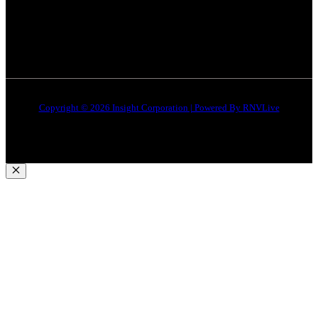
Quick Links
About Us
Contact Us
Copyright © 2026 Insight Corporation | Powered By
RNVLive
Close