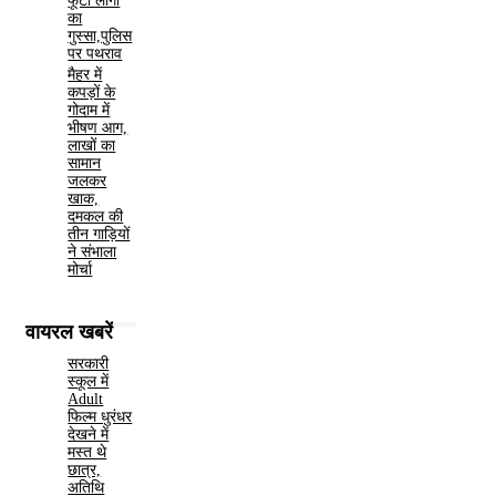
फूटा लोगों
का
गुस्सा,पुलिस
पर पथराव
मैहर में
कपड़ों के
गोदाम में
भीषण आग,
लाखों का
सामान
जलकर
खाक,
दमकल की
तीन गाड़ियों
ने संभाला
मोर्चा
वायरल खबरें
सरकारी
स्कूल में
Adult
फिल्म धुरंधर
देखने में
मस्त थे
छात्र,
अतिथि