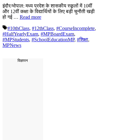
इंदौर/भोपाल: मध्य प्रदेश के शासकीय स्कूलों में 10वीं
और 12वीं कक्षा के विद्यार्थियों के लिए बड़ी चुनौती खड़ी
हो गई …
Read more
Tags
#10thClass
,
#12thClass
,
#CourseIncomplete
,
#HalfYearlyExam
,
#MPBoardExam
,
#MPStudents
,
#SchoolEducationMP
,
#शिक्षा
,
MPNews
विज्ञापन