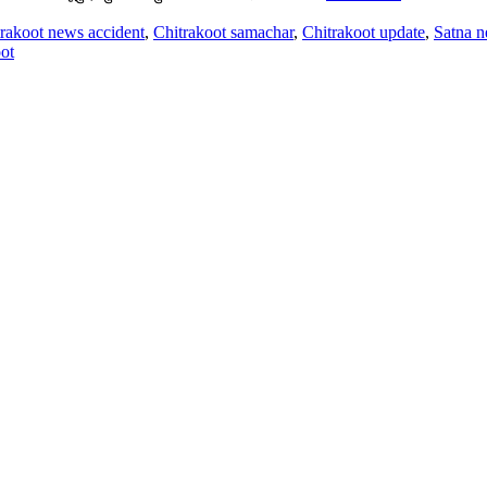
rakoot news accident
,
Chitrakoot samachar
,
Chitrakoot update
,
Satna 
oot