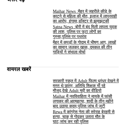
Maihar News :मैहर में जहरीले कीड़े के
काटने से महिला की मौत, इलाज में लापरवाही
का आरोप, हंगामा,डॉक्टर से झूमाझटकी
Satna News :बोरी में बंद मिली लापता युवक
की लाश, पुलिस पर फूटा लोगों का
गुस्सा,पुलिस पर पथराव
मैहर में कपड़ों के गोदाम में भीषण आग, लाखों
का सामान जलकर खाक, दमकल की तीन
गाड़ियों ने संभाला मोर्चा
वायरल खबरें
सरकारी स्कूल में Adult फिल्म धुरंधर देखने में
मस्त थे छात्र, अतिथि शिक्षक भी रहे
मौजूद,देखे Adult मूवी का वीडियो
Maihar में नवविवाहिता ने मायके में फांसी
लगाकर की आत्महत्या, शादी के तीन महीने
बाद उठाया कदम,पुलिस जांच में जुटी
Rewa में कांग्रेस नेता की सरेराह बेरहमी से
हत्या, चाकू से गोदकर उतारा मौत के
घाट,जांच कर रही पुलिस