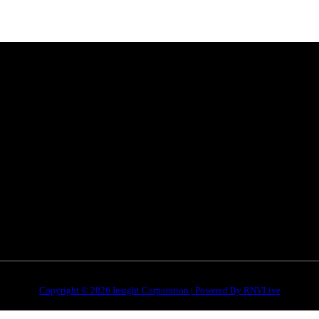
Categories
Quick Li
है। हमारा
सतना न्यूज़
Privacy poli
भोपाल
न्यूज़
Terms & Con
इंदौर
न्यूज़
DMCA
जबलपुर न्यूज़
Disclaimer
Copyright © 2026 Insight Corporation | Powered By
RNVLive