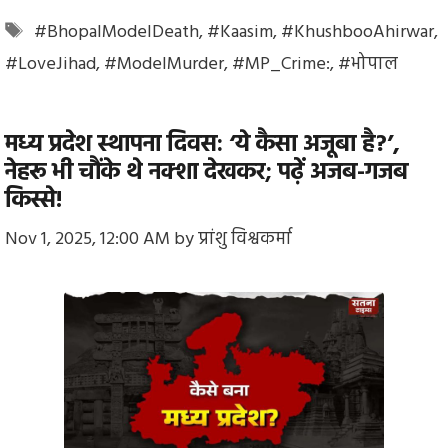
Tags
#BhopalModelDeath
,
#Kaasim
,
#KhushbooAhirwar
,
#LoveJihad
,
#ModelMurder
,
#MP_Crime:
,
#भोपाल
मध्य प्रदेश स्थापना दिवस: ‘ये कैसा अजूबा है?’,
नेहरू भी चौंके थे नक्शा देखकर; पढ़ें अजब-गजब
किस्से!
Nov 1, 2025, 12:00 AM
by
प्रांशु विश्वकर्मा