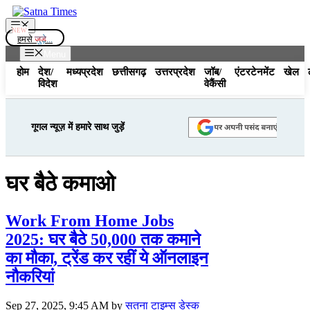
Skip
to
Menu
content
हमसे
जुड़े...
Menu
होम
देश/
मध्यप्रदेश
छत्तीसगढ़
उत्तरप्रदेश
जॉब/
एंटरटेनमेंट
खेल
विदेश
वेकैंसी
गूगल न्यूज़ में हमारे साथ जुड़ें
घर बैठे कमाओ
Work From Home Jobs
2025: घर बैठे 50,000 तक कमाने
का मौका, ट्रेंड कर रहीं ये ऑनलाइन
नौकरियां
Sep 27, 2025, 9:45 AM
by
सतना टाइम्स डेस्क