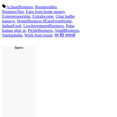
Tags
AchaarBusiness
,
BusinessIdea
,
BusinessTips
,
Earn from home money
,
Entrepreneurship
,
ExtraIncome
,
Ghar baithe
kamaye
,
HomeBusiness #EarnFromHome
,
IndianFood
,
LowInvestmentBusiness
,
Paisa
kamao ghar se
,
PickleBusiness
,
SmallBusiness
,
StartupIndia
,
Work from home
,
घर बैठे कमाओ
विज्ञापन