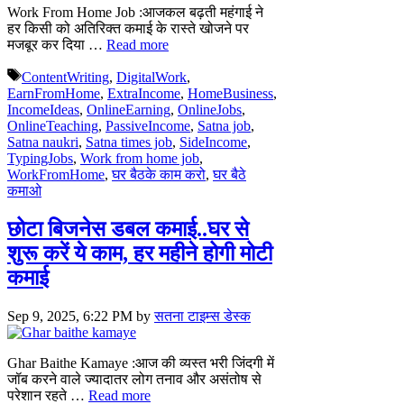
Work From Home Job :आजकल बढ़ती महंगाई ने
हर किसी को अतिरिक्त कमाई के रास्ते खोजने पर
मजबूर कर दिया …
Read more
Tags
ContentWriting
,
DigitalWork
,
EarnFromHome
,
ExtraIncome
,
HomeBusiness
,
IncomeIdeas
,
OnlineEarning
,
OnlineJobs
,
OnlineTeaching
,
PassiveIncome
,
Satna job
,
Satna naukri
,
Satna times job
,
SideIncome
,
TypingJobs
,
Work from home job
,
WorkFromHome
,
घर बैठके काम करो
,
घर बैठे
कमाओ
छोटा बिजनेस डबल कमाई..घर से
शुरू करें ये काम, हर महीने होगी मोटी
कमाई
Sep 9, 2025, 6:22 PM
by
सतना टाइम्स डेस्क
Ghar Baithe Kamaye :आज की व्यस्त भरी जिंदगी में
जॉब करने वाले ज्यादातर लोग तनाव और असंतोष से
परेशान रहते …
Read more