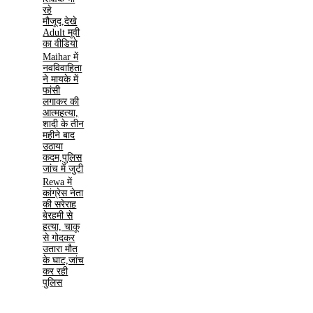
रहे
मौजूद,देखे
Adult मूवी
का वीडियो
Maihar में
नवविवाहिता
ने मायके में
फांसी
लगाकर की
आत्महत्या,
शादी के तीन
महीने बाद
उठाया
कदम,पुलिस
जांच में जुटी
Rewa में
कांग्रेस नेता
की सरेराह
बेरहमी से
हत्या, चाकू
से गोदकर
उतारा मौत
के घाट,जांच
कर रही
पुलिस