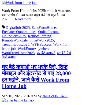
Work From Home Jobs 2025: समय के साथ-साथ
वर्क फ्रॉम होम का चलन बहुत तेजी से बढ़ा है. अब
2025 …
Read more
Tags
DigitalJobs2025
,
EarnFromHome
,
FreelanceOpportunities
,
OnlineIncome
,
OnlineJobs2025
,
RemoteEarning
,
RemoteWorkLife
,
SmartWork2025
,
TrendingJobs2025
,
WFHSuccess
,
Work from
home job
,
WorkFromAnywhere
,
WorkFromHome2025
,
घर बैठे कमाओ
,
घर बैठे पैसे
कैसे कमाए
घर बैठे कमाओ भर भरके पैसे, सिर्फ
मोबाइल और इंटरनेट से पाएं 28,000
हर महीने, जाने कैसे Work From
Home Job
Sep 10, 2025, 7:16 AM
by
सतना टाइम्स डेस्क