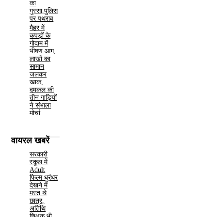
का
गुस्सा,पुलिस
पर पथराव
मैहर में
कपड़ों के
गोदाम में
भीषण आग,
लाखों का
सामान
जलकर
खाक,
दमकल की
तीन गाड़ियों
ने संभाला
मोर्चा
वायरल खबरें
सरकारी
स्कूल में
Adult
फिल्म धुरंधर
देखने में
मस्त थे
छात्र,
अतिथि
शिक्षक भी