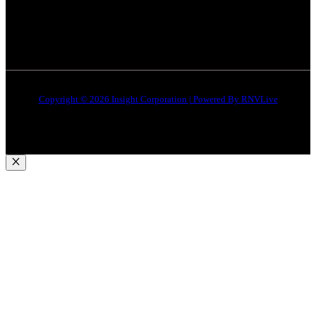
Quick Links
About Us
Contact Us
Copyright © 2026 Insight Corporation | Powered By
RNVLive
Close