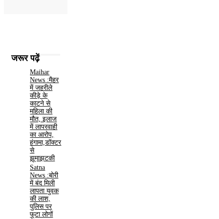
जरूर पढ़ें
Maihar
News :मैहर
में जहरीले
कीड़े के
काटने से
महिला की
मौत, इलाज
में लापरवाही
का आरोप,
हंगामा,डॉक्टर
से
झूमाझटकी
Satna
News :बोरी
में बंद मिली
लापता युवक
की लाश,
पुलिस पर
फूटा लोगों