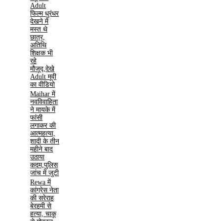
Adult
फिल्म धुरंधर
देखने में
मस्त थे
छात्र,
अतिथि
शिक्षक भी
रहे
मौजूद,देखे
Adult मूवी
का वीडियो
Maihar में
नवविवाहिता
ने मायके में
फांसी
लगाकर की
आत्महत्या,
शादी के तीन
महीने बाद
उठाया
कदम,पुलिस
जांच में जुटी
Rewa में
कांग्रेस नेता
की सरेराह
बेरहमी से
हत्या, चाकू