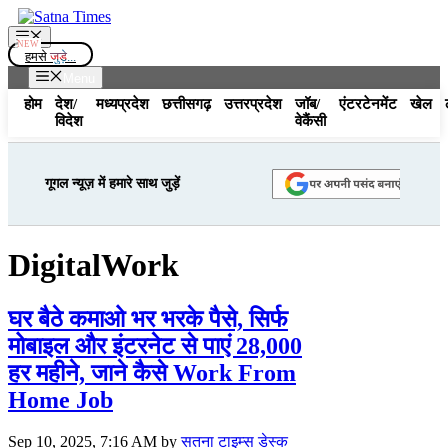
Skip
to
Menu
content
हमसे
जुड़े...
Menu
होम
देश/
मध्यप्रदेश
छत्तीसगढ़
उत्तरप्रदेश
जॉब/
एंटरटेनमेंट
खेल
विदेश
वेकैंसी
गूगल न्यूज़ में हमारे साथ जुड़ें
DigitalWork
घर बैठे कमाओ भर भरके पैसे, सिर्फ
मोबाइल और इंटरनेट से पाएं 28,000
हर महीने, जाने कैसे Work From
Home Job
Sep 10, 2025, 7:16 AM
by
सतना टाइम्स डेस्क