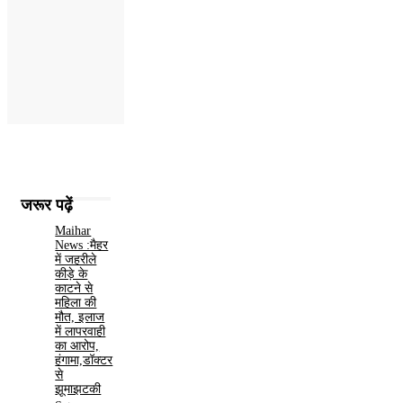
जरूर पढ़ें
Maihar
News :मैहर
में जहरीले
कीड़े के
काटने से
महिला की
मौत, इलाज
में लापरवाही
का आरोप,
हंगामा,डॉक्टर
से
झूमाझटकी