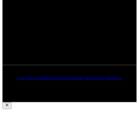
भोपाल
न्यूज़
Terms & Conditions
इंदौर
न्यूज़
DMCA
जबलपुर न्यूज़
Disclaimer
Quick Links
About Us
Contact Us
Copyright © 2026 Insight Corporation | Powered By
RNVLive
Close