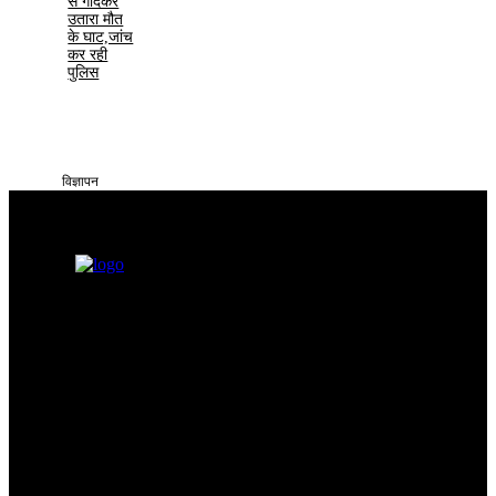
से गोदकर
उतारा मौत
के घाट,जांच
कर रही
पुलिस
विज्ञापन
सतना टाइम्स निडर, निष्पक्ष और समय पर सच्ची खबरें आप तक पहुँचाने के लिए
समर्पित है। हमारा उद्देश्य आमजन की समस्याओं को प्रमुखता से समाज और
सिस्टम के सामने रखना है
Categories
Quick Links
सतना न्यूज़
Privacy policy