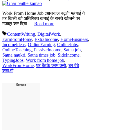
Work From Home Job :आजकल बढ़ती महंगाई ने
हर किसी को अतिरिक्त कमाई के रास्ते खोजने पर
मजबूर कर दिया …
Read more
Tags
ContentWriting
,
DigitalWork
,
EarnFromHome
,
ExtraIncome
,
HomeBusiness
,
IncomeIdeas
,
OnlineEarning
,
OnlineJobs
,
OnlineTeaching
,
PassiveIncome
,
Satna job
,
Satna naukri
,
Satna times job
,
SideIncome
,
TypingJobs
,
Work from home job
,
WorkFromHome
,
घर बैठके काम करो
,
घर बैठे
कमाओ
विज्ञापन