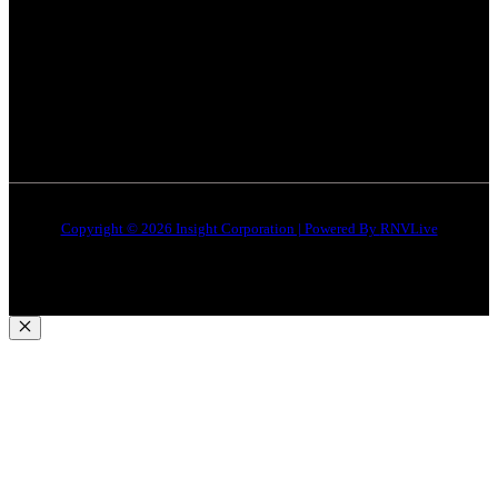
इंदौर
न्यूज़
DMCA
जबलपुर न्यूज़
Disclaimer
Quick Links
About Us
Contact Us
Copyright © 2026 Insight Corporation | Powered By
RNVLive
Close