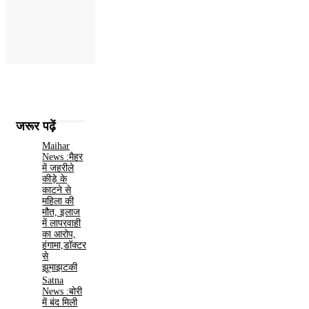
जरूर पढ़ें
Maihar
News :मैहर
में जहरीले
कीड़े के
काटने से
महिला की
मौत, इलाज
में लापरवाही
का आरोप,
हंगामा,डॉक्टर
से
झूमाझटकी
Satna
News :बोरी
में बंद मिली