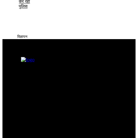
कर रही
पुलिस
विज्ञापन
सतना टाइम्स निडर, निष्पक्ष और समय पर सच्ची खबरें आप तक पहुँचाने के लिए
समर्पित है। हमारा उद्देश्य आमजन की समस्याओं को प्रमुखता से समाज और
सिस्टम के सामने रखना है
Categories
Quick Links
सतना न्यूज़
Privacy policy
भोपाल
न्यूज़
Terms & Conditions