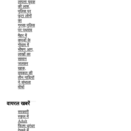
लापता युवक
की लाश,
पुलिस पर
फूटा लोगों
का
गुस्सा,पुलिस
पर पथराव
मैहर में
कपड़ों के
गोदाम में
भीषण आग,
लाखों का
सामान
जलकर
खाक,
दमकल की
तीन गाड़ियों
ने संभाला
मोर्चा
वायरल खबरें
सरकारी
स्कूल में
Adult
फिल्म धुरंधर
देखने में