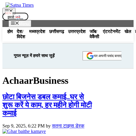
Skip
to
Menu
content
हमसे
जुड़े...
Menu
होम
देश/
मध्यप्रदेश
छत्तीसगढ़
उत्तरप्रदेश
जॉब/
एंटरटेनमेंट
खेल
विदेश
वेकैंसी
गूगल न्यूज़ में हमारे साथ जुड़ें
AchaarBusiness
छोटा बिजनेस डबल कमाई..घर से
शुरू करें ये काम, हर महीने होगी मोटी
कमाई
Sep 9, 2025, 6:22 PM
by
सतना टाइम्स डेस्क