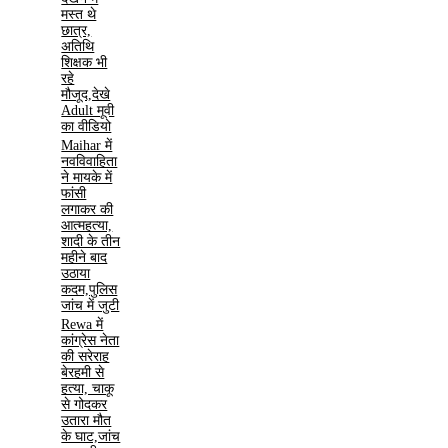
मस्त थे
छात्र,
अतिथि
शिक्षक भी
रहे
मौजूद,देखे
Adult मूवी
का वीडियो
Maihar में
नवविवाहिता
ने मायके में
फांसी
लगाकर की
आत्महत्या,
शादी के तीन
महीने बाद
उठाया
कदम,पुलिस
जांच में जुटी
Rewa में
कांग्रेस नेता
की सरेराह
बेरहमी से
हत्या, चाकू
से गोदकर
उतारा मौत
के घाट,जांच