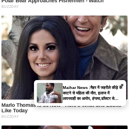
×
Maihar News :मैहर में जहरीले कीड़े के
काटने से महिला की मौत, इलाज में
लापरवाही का आरोप, हंगामा,डॉक्टर से
झूमाझटकी