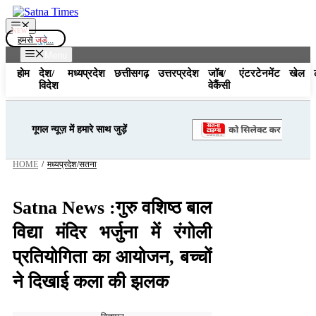
Skip
to
Menu
content
हमसे
जुड़े...
Menu
होम
देश/
मध्यप्रदेश
छत्तीसगढ़
उत्तरप्रदेश
जॉब/
एंटरटेनमेंट
खेल
विदेश
वेकैंसी
गूगल न्यूज़ में हमारे साथ जुड़ें
HOME
/
मध्यप्रदेश
/
सतना
Satna News :गुरु वशिष्ठ बाल
विद्या मंदिर भर्जुना में रंगोली
प्रतियोगिता का आयोजन, बच्चों
ने दिखाई कला की झलक