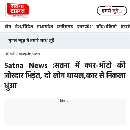
Skip
to
हमसे
जुड़े...
content
होम
देश/विदेश
मध्यप्रदेश
छत्तीसगढ़
उत्तरप्रदेश
जॉब/वेकैंसी
एंटरट
गूगल न्यूज़ में हमारे साथ जुड़ें
/
/
HOME
मध्यप्रदेश
सतना
Satna News :सतना में कार-ऑटो की
जोरदार भिड़ंत, दो लोग घायल,कार से निकला
धुंआ
विज्ञापन