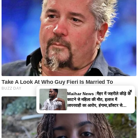
×
Maihar News :मैहर में जहरीले कीड़े के
काटने से महिला की मौत, इलाज में
लापरवाही का आरोप, हंगामा,डॉक्टर से
झूमाझटकी