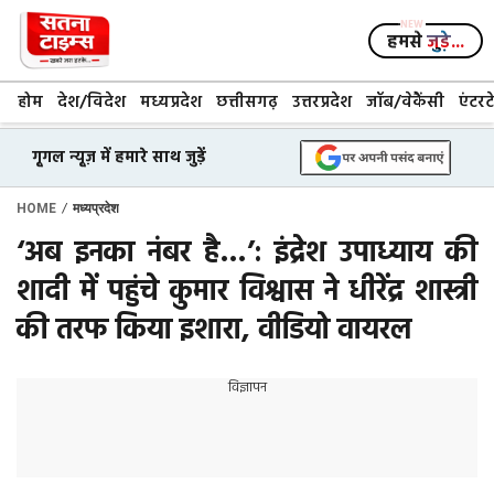
Skip
to
हमसे
जुड़े...
content
होम
देश/विदेश
मध्यप्रदेश
छत्तीसगढ़
उत्तरप्रदेश
जॉब/वेकैंसी
एंटरट
गूगल न्यूज़ में हमारे साथ जुड़ें
/
HOME
मध्यप्रदेश
‘अब इनका नंबर है…’: इंद्रेश उपाध्याय की
शादी में पहुंचे कुमार विश्वास ने धीरेंद्र शास्त्री
की तरफ किया इशारा, वीडियो वायरल
विज्ञापन