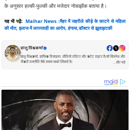
के अनुसार हल्की-फुल्की और मजेदार नोकझोंक बताया है।
यह भी पढ़ें:
Maihar News :मैहर में जहरीले कीड़े के काटने से महिला
की मौत, इलाज में लापरवाही का आरोप, हंगामा,डॉक्टर से झूमाझटकी
प्रांशु विश्वकर्मा
प्रांशु विश्वकर्मा, ग्राफिक डिजाइनर, वीडियो एडिटर और कंटेंट राइटर है।जो बिजनेश और
नौकरी राजनीति जैसे तमाम खबरे लिखते है।
... और पढ़ें