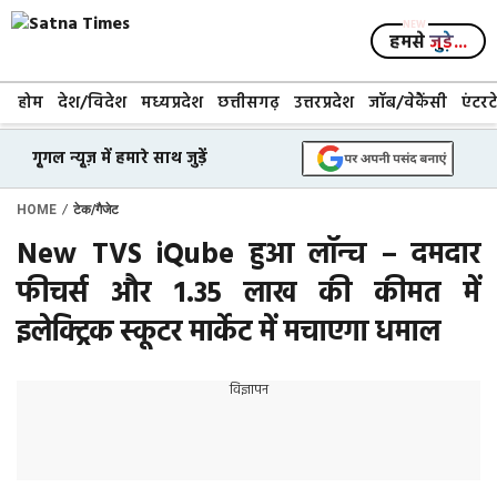
Skip
to
हमसे
जुड़े...
content
होम
देश/विदेश
मध्यप्रदेश
छत्तीसगढ़
उत्तरप्रदेश
जॉब/वेकैंसी
एंटरट
गूगल न्यूज़ में हमारे साथ जुड़ें
/
HOME
टेक/गैजेट
New TVS iQube हुआ लॉन्च – दमदार
फीचर्स और 1.35 लाख की कीमत में
इलेक्ट्रिक स्कूटर मार्केट में मचाएगा धमाल
विज्ञापन