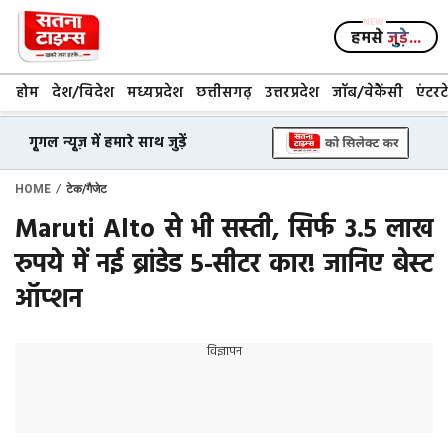
Skip
to
हमसे
जुड़े...
content
होम
देश/विदेश
मध्यप्रदेश
छत्तीसगढ़
उत्तरप्रदेश
जॉब/वेकैंसी
एंटरट
गूगल न्यूज़ में हमारे साथ जुड़ें
/
HOME
टेक/गैजेट
Maruti Alto से भी सस्ती, सिर्फ 3.5 लाख
रुपये में नई ब्रांडेड 5-सीटर कार! जानिए बेस्ट
ऑप्शन
विज्ञापन