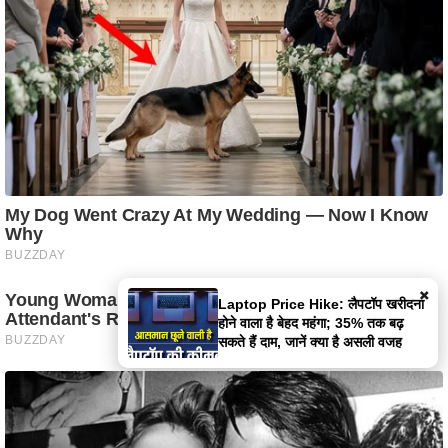
×
UPI Alert: 'डिजिटल लुटेरा' मालवेयर से
खाली हो सकता है आपका बैंक खाता; जानें
कैसे काम करता है यह APK स्कैम