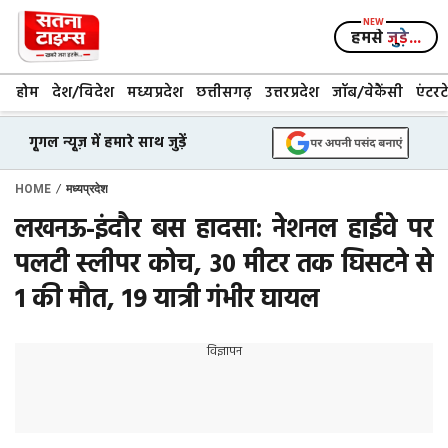
Skip
to
हमसे
जुड़े...
content
होम
देश/विदेश
मध्यप्रदेश
छत्तीसगढ़
उत्तरप्रदेश
जॉब/वेकैंसी
एंटरट
गूगल न्यूज़ में हमारे साथ जुड़ें
/
HOME
मध्यप्रदेश
लखनऊ-इंदौर बस हादसा: नेशनल हाईवे पर
पलटी स्लीपर कोच, 30 मीटर तक घिसटने से
1 की मौत, 19 यात्री गंभीर घायल
विज्ञापन