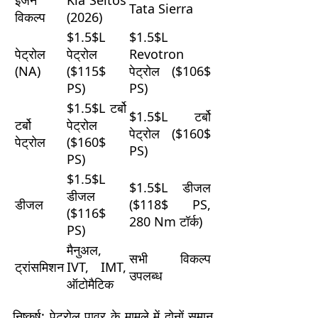
इंजन
Kia Seltos
Tata Sierra
विकल्प
(2026)
$1.5$
L
$1.5$
L
पेट्रोल
पेट्रोल
Revotron
(NA)
(
$115$
पेट्रोल (
$106$
PS)
PS)
$1.5$
L टर्बो
$1.5$
L टर्बो
टर्बो
पेट्रोल
पेट्रोल (
$160$
पेट्रोल
(
$160$
PS)
PS)
$1.5$
L
$1.5$
L डीजल
डीजल
डीजल
(
$118$
PS,
(
$116$
280 Nm टॉर्क)
PS)
मैनुअल,
सभी विकल्प
ट्रांसमिशन
IVT, IMT,
उपलब्ध
ऑटोमैटिक
निष्कर्ष: पेट्रोल पावर के मामले में दोनों समान