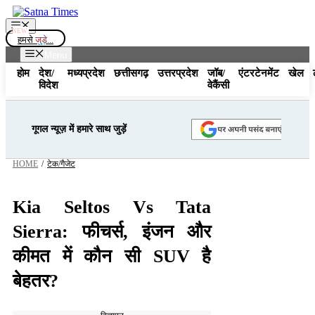
Skip
to
Menu
content
हमसे
जुड़े...
Menu
होम
देश/
मध्यप्रदेश
छत्तीसगढ़
उत्तरप्रदेश
जॉब/
एंटरटेनमेंट
खेल
विदेश
वेकैंसी
गूगल न्यूज़ में हमारे साथ जुड़ें
HOME
/
टेक/गैजेट
Kia Seltos Vs Tata
Sierra: फीचर्स, इंजन और
कीमत में कौन सी SUV है
बेहतर?