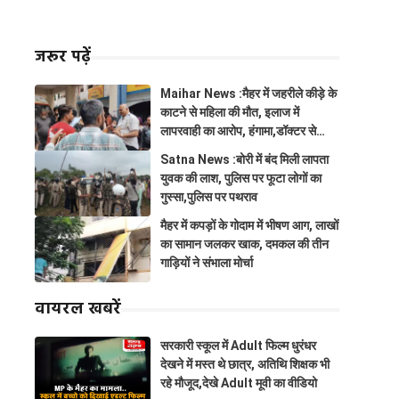
जरूर पढ़ें
Maihar News :मैहर में जहरीले कीड़े के
काटने से महिला की मौत, इलाज में
लापरवाही का आरोप, हंगामा,डॉक्टर से
झूमाझटकी
Satna News :बोरी में बंद मिली लापता
युवक की लाश, पुलिस पर फूटा लोगों का
गुस्सा,पुलिस पर पथराव
मैहर में कपड़ों के गोदाम में भीषण आग, लाखों
का सामान जलकर खाक, दमकल की तीन
गाड़ियों ने संभाला मोर्चा
वायरल खबरें
सरकारी स्कूल में Adult फिल्म धुरंधर
देखने में मस्त थे छात्र, अतिथि शिक्षक भी
रहे मौजूद,देखे Adult मूवी का वीडियो