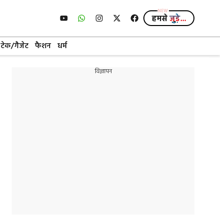
हमसे
जुड़े...
टेक/गैजेट
फैशन
धर्म
विज्ञापन