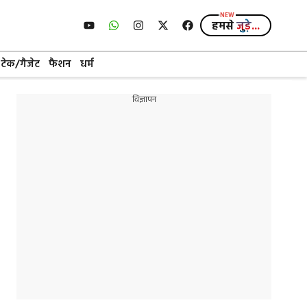
हमसे
जुड़े...
टेक/गैजेट
फैशन
धर्म
विज्ञापन