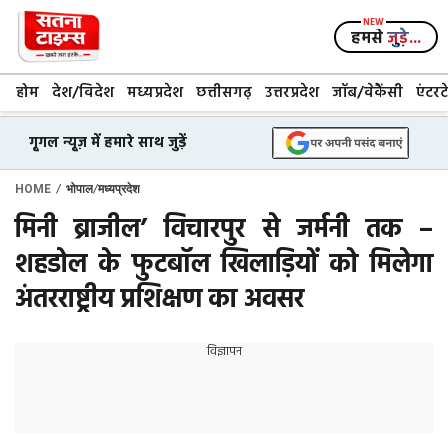
Skip
to
हमसे
जुड़े...
content
होम
देश/विदेश
मध्यप्रदेश
छत्तीसगढ़
उत्तरप्रदेश
जॉब/वेकैंसी
एंटरट
गूगल न्यूज़ में हमारे साथ जुड़ें
/
/
HOME
भोपाल
मध्यप्रदेश
मिनी ब्राजील’ विचारपुर से जर्मनी तक –
शहडोल के फुटबॉल खिलाड़ियों को मिलेगा
अंतरराष्ट्रीय प्रशिक्षण का अवसर
विज्ञापन