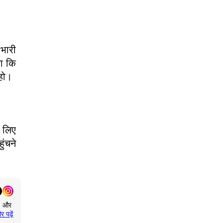
 भारी
या कि
 हो।
े लिए
ुंचने
य, और
र पढ़ें