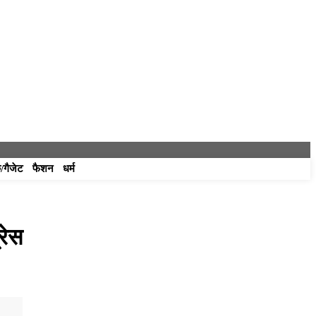
/गैजेट
फैशन
धर्म
रेस