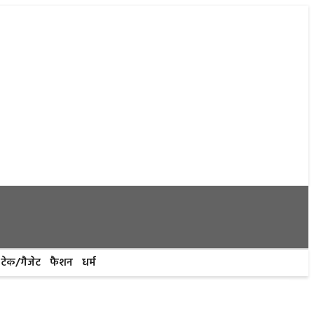
टेक/गैजेट
फैशन
धर्म